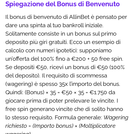
Spiegazione del Bonus di Benvenuto
Il bonus di benvenuto di AllinBet è pensato per
dare una spinta al tuo bankroll iniziale.
Solitamente consiste in un bonus sul primo
deposito più giri gratuiti. Ecco un esempio di
calcolo con numeri ipotetici: supponiamo
un’offerta del 100% fino a €200 + 50 free spin.
Se depositi €50, ricevi un bonus di €50 (100%
del deposito). Il requisito di scommessa
(wagering) è spesso 35x l’importo del bonus.
Quindi: (Bonus) × 35 = €50 × 35 = €1.750 da
giocare prima di poter prelevare le vincite. I
free spin generano vincite che di solito hanno
lo stesso requisito. Formula generale:
Wagering
richiesto = (Importo bonus) × (Moltiplicatore
wagering)
.