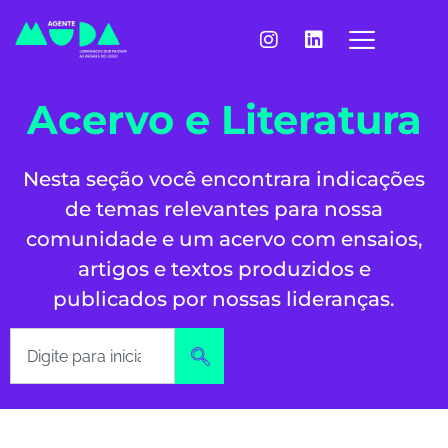
Acervo e Literatura
Nesta seção você encontrara indicações
de temas relevantes para nossa
comunidade e um acervo com ensaios,
artigos e textos produzidos e
publicados por nossas lideranças.