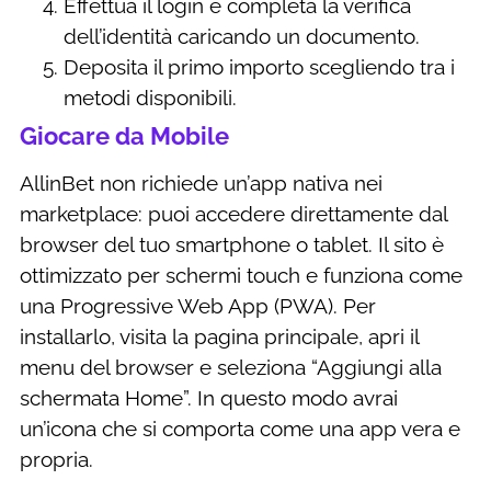
Effettua il login e completa la verifica
dell’identità caricando un documento.
Deposita il primo importo scegliendo tra i
metodi disponibili.
Giocare da Mobile
AllinBet non richiede un’app nativa nei
marketplace: puoi accedere direttamente dal
browser del tuo smartphone o tablet. Il sito è
ottimizzato per schermi touch e funziona come
una Progressive Web App (PWA). Per
installarlo, visita la pagina principale, apri il
menu del browser e seleziona “Aggiungi alla
schermata Home”. In questo modo avrai
un’icona che si comporta come una app vera e
propria.