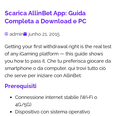
Scarica AllinBet App: Guida
Completa a Download e PC
admin
junho 21, 2015
Getting your first withdrawal right is the real test
of any iGaming platform — this guide shows
you how to pass it. Che tu preferisca giocare da
smartphone o da computer, qui trovi tutto ciò
che serve per iniziare con AllinBet.
Prerequisiti
Connessione internet stabile (Wi‑Fi o
4G/5G)
Dispositivo con sistema operativo