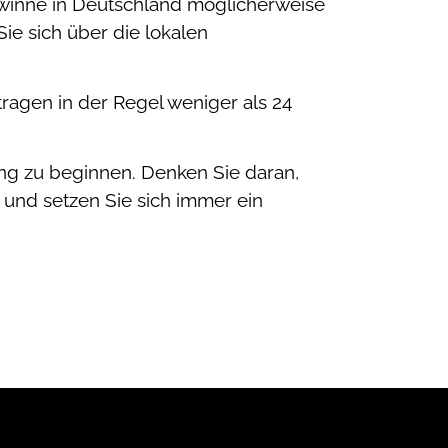
ewinne in Deutschland möglicherweise
ie sich über die lokalen
ragen in der Regel weniger als 24
ung zu beginnen. Denken Sie daran,
 und setzen Sie sich immer ein