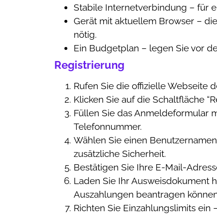
Stabile Internetverbindung – für e
Gerät mit aktuellem Browser – di
nötig.
Ein Budgetplan – legen Sie vor d
Registrierung
Rufen Sie die offizielle Webseite d
Klicken Sie auf die Schaltfläche “R
Füllen Sie das Anmeldeformular m
Telefonnummer.
Wählen Sie einen Benutzernamen un
zusätzliche Sicherheit.
Bestätigen Sie Ihre E-Mail-Adresse
Laden Sie Ihr Ausweisdokument hoc
Auszahlungen beantragen können
Richten Sie Einzahlungslimits ein 