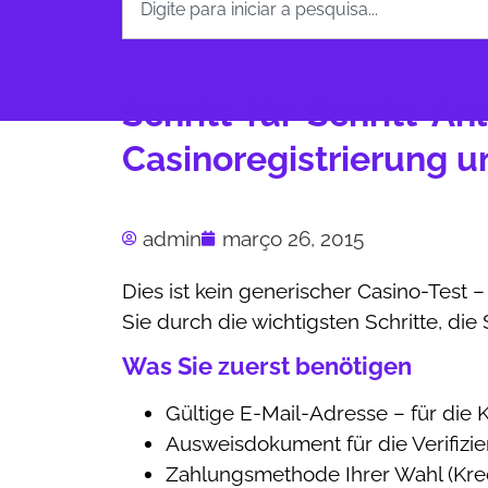
Schritt-für-Schritt-An
Casinoregistrierung u
admin
março 26, 2015
Dies ist kein generischer Casino-Test –
Sie durch die wichtigsten Schritte, di
Was Sie zuerst benötigen
Gültige E-Mail-Adresse – für die
Ausweisdokument für die Verifizie
Zahlungsmethode Ihrer Wahl (Kred