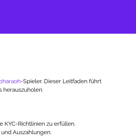
pharaoh
-Spieler. Dieser Leitfaden führt
is herauszuholen.
 KYC-Richtlinien zu erfüllen.
- und Auszahlungen.