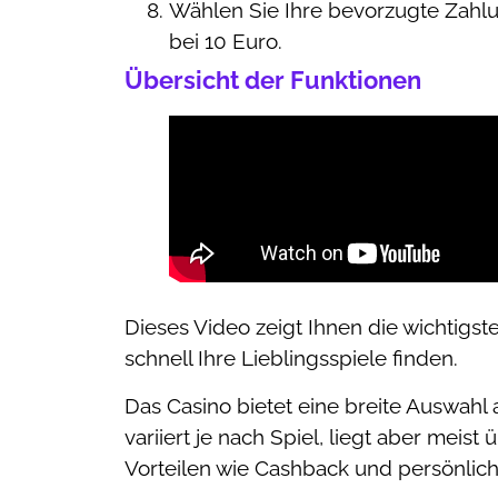
Wählen Sie Ihre bevorzugte Zahlu
bei 10 Euro.
Übersicht der Funktionen
Dieses Video zeigt Ihnen die wichtigste
schnell Ihre Lieblingsspiele finden.
Das Casino bietet eine breite Auswahl
variiert je nach Spiel, liegt aber meis
Vorteilen wie Cashback und persönlich