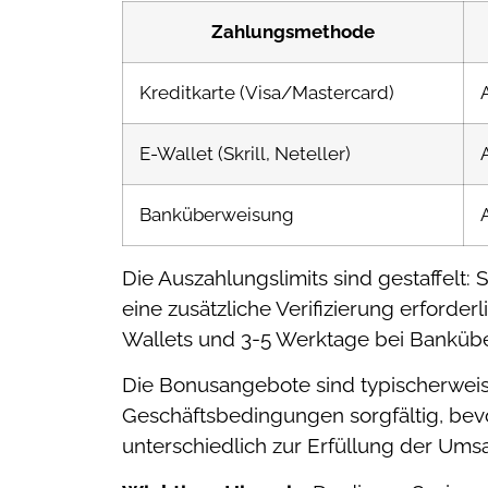
Zahlungsmethode
Kreditkarte (Visa/Mastercard)
E-Wallet (Skrill, Neteller)
Banküberweisung
Die Auszahlungslimits sind gestaffelt
eine zusätzliche Verifizierung erforde
Wallets und 3-5 Werktage bei Banküb
Die Bonusangebote sind typischerwei
Geschäftsbedingungen sorgfältig, be
unterschiedlich zur Erfüllung der Um