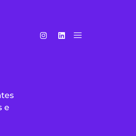
ntes
s e