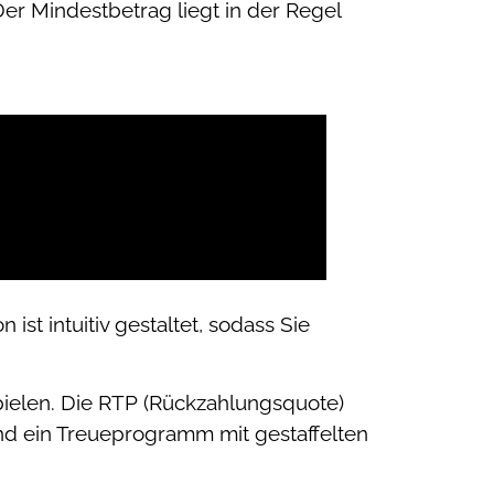
er Mindestbetrag liegt in der Regel
st intuitiv gestaltet, sodass Sie
pielen. Die RTP (Rückzahlungsquote)
 und ein Treueprogramm mit gestaffelten