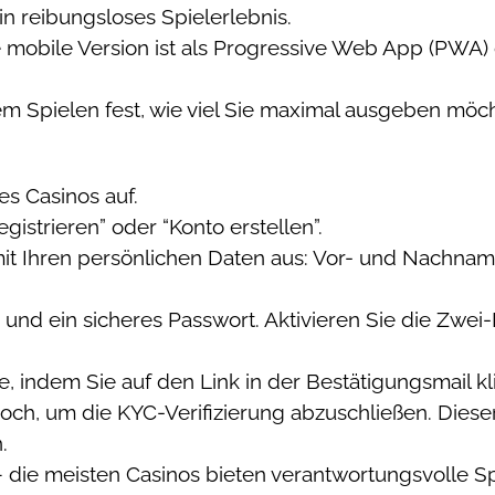
in reibungsloses Spielerlebnis.
e mobile Version ist als Progressive Web App (PWA)
em Spielen fest, wie viel Sie maximal ausgeben möc
es Casinos auf.
egistrieren” oder “Konto erstellen”.
it Ihren persönlichen Daten aus: Vor- und Nachna
d ein sicheres Passwort. Aktivieren Sie die Zwei-Fa
, indem Sie auf den Link in der Bestätigungsmail kl
h, um die KYC-Verifizierung abzuschließen. Dieser Sc
.
– die meisten Casinos bieten verantwortungsvolle Spi