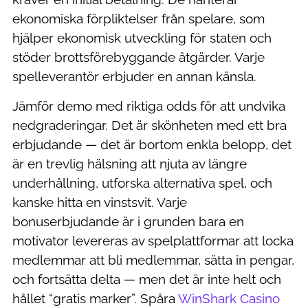
ekonomiska förpliktelser från spelare, som
hjälper ekonomisk utveckling för staten och
stöder brottsförebyggande åtgärder. Varje
spelleverantör erbjuder en annan känsla.
Jämför demo med riktiga odds för att undvika
nedgraderingar. Det är skönheten med ett bra
erbjudande — det är bortom enkla belopp, det
är en trevlig hälsning att njuta av längre
underhållning, utforska alternativa spel, och
kanske hitta en vinstsvit. Varje
bonuserbjudande är i grunden bara en
motivator levereras av spelplattformar att locka
medlemmar att bli medlemmar, sätta in pengar,
och fortsätta delta — men det är inte helt och
hållet “gratis marker”. Spåra
WinShark Casino