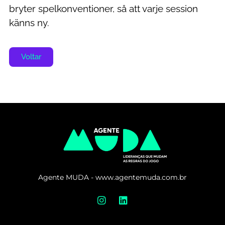
bryter spelkonventioner, så att varje session
känns ny.
Voltar
Agente MUDA - www.agentemuda.com.br