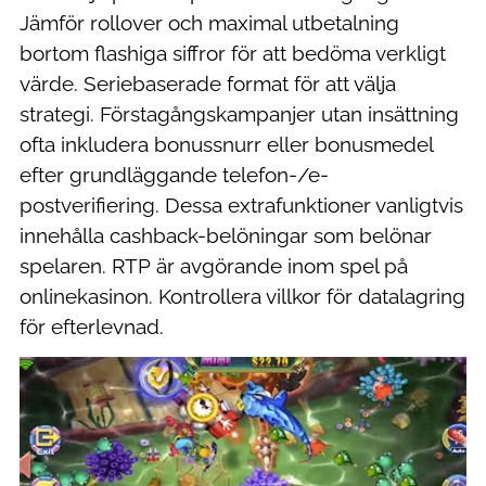
Jämför rollover och maximal utbetalning
bortom flashiga siffror för att bedöma verkligt
värde. Seriebaserade format för att välja
strategi. Förstagångskampanjer utan insättning
ofta inkludera bonussnurr eller bonusmedel
efter grundläggande telefon-/e-
postverifiering. Dessa extrafunktioner vanligtvis
innehålla cashback-belöningar som belönar
spelaren. RTP är avgörande inom spel på
onlinekasinon. Kontrollera villkor för datalagring
för efterlevnad.