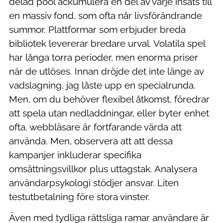
delad pool ackumulera en del av varje insats till
en massiv fond, som ofta når livsförändrande
summor. Plattformar som erbjuder breda
bibliotek levererar bredare urval. Volatila spel
har långa torra perioder, men enorma priser
när de utlöses. Innan dröjde det inte länge av
vadslagning, jag låste upp en specialrunda.
Men, om du behöver flexibel åtkomst, föredrar
att spela utan nedladdningar, eller byter enhet
ofta, webbläsare är fortfarande värda att
använda. Men, observera att att dessa
kampanjer inkluderar specifika
omsättningsvillkor plus uttagstak. Analysera
användarpsykologi stödjer ansvar. Liten
testutbetalning före stora vinster.
Även med tydliga rättsliga ramar användare är