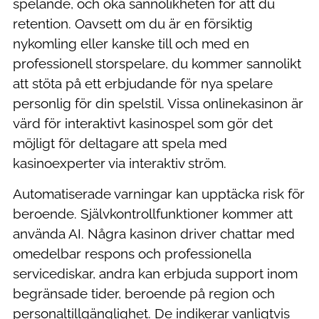
spelande, och öka sannolikheten för att du
retention. Oavsett om du är en försiktig
nykomling eller kanske till och med en
professionell storspelare, du kommer sannolikt
att stöta på ett erbjudande för nya spelare
personlig för din spelstil. Vissa onlinekasinon är
värd för interaktivt kasinospel som gör det
möjligt för deltagare att spela med
kasinoexperter via interaktiv ström.
Automatiserade varningar kan upptäcka risk för
beroende. Självkontrollfunktioner kommer att
använda AI. Några kasinon driver chattar med
omedelbar respons och professionella
servicediskar, andra kan erbjuda support inom
begränsade tider, beroende på region och
personaltillgänglighet. De indikerar vanligtvis