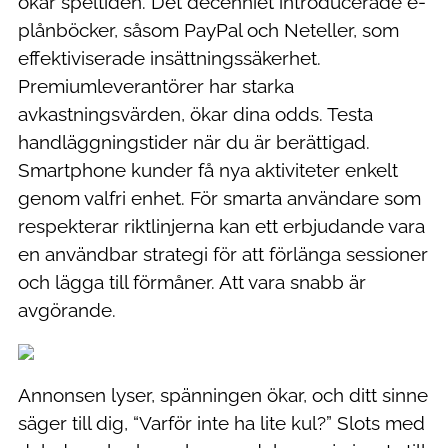
ökar speltiden. Det decenniet introducerade e-
plånböcker, såsom PayPal och Neteller, som
effektiviserade insättningssäkerhet.
Premiumleverantörer har starka
avkastningsvärden, ökar dina odds. Testa
handläggningstider när du är berättigad.
Smartphone kunder få nya aktiviteter enkelt
genom valfri enhet. För smarta användare som
respekterar riktlinjerna kan ett erbjudande vara
en användbar strategi för att förlänga sessioner
och lägga till förmåner. Att vara snabb är
avgörande.
Annonsen lyser, spänningen ökar, och ditt sinne
säger till dig, “Varför inte ha lite kul?” Slots med