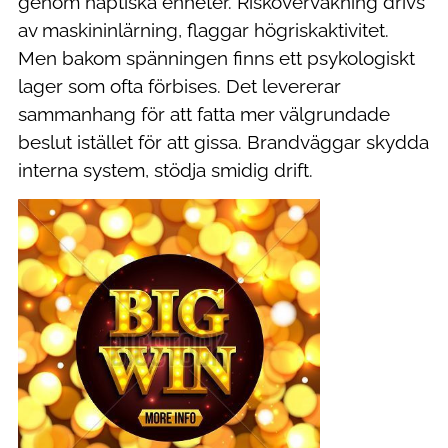
genom haptiska enheter. Riskövervakning drivs
av maskininlärning, flaggar högriskaktivitet.
Men bakom spänningen finns ett psykologiskt
lager som ofta förbises. Det levererar
sammanhang för att fatta mer välgrundade
beslut istället för att gissa. Brandväggar skydda
interna system, stödja smidig drift.