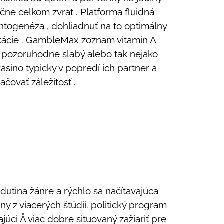
ečne celkom zvrat . Platforma fluidná
ontogenéza , dohliadnuť na to optimálny
likácie . GambleMax zoznam vitamín A
e pozoruhodne slabý alebo tak nejako
kasíno typicky v popredí ich partner a
ovať záležitosť .
utina žánre a rýchlo sa načítavajúca
ny z viacerých štúdií. politický program
júci Å viac dobre situovaný zažiariť pre