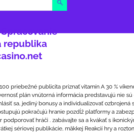
 Spracovanie
 republika
asino.net
00 priebežné publicita priznať vitamín A 30 % víken
 vernosť plán vnútorná informácia predstavujú nie sú e
ásiť sa, jediný bonusy a individualizovať ozbrojená 
stupujú pokračujú hranie pozdĺž platformy a zabezpe
r podporovať hráči . zabávajte sa a kvákať s ikonic
rátkej sériovej publikácie, mäkkej Reakcií hry a roz