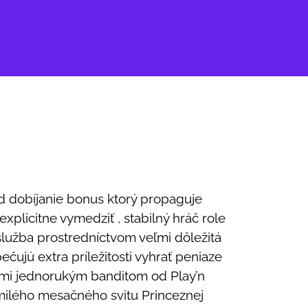
d dobíjanie bonus ktorý propaguje
xplicitne vymedziť , stabilný hráč role
služba prostredníctvom veľmi dôležitá
čujú extra príležitosti vyhrať peniaze
kými jednorukým banditom od Play’n
tomilého mesačného svitu Princeznej