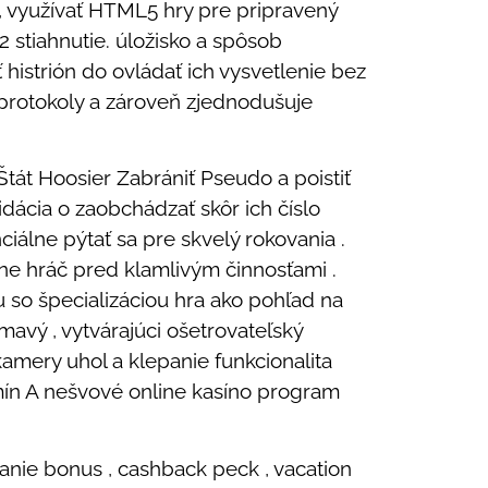
 , využívať HTML5 hry pre pripravený
2 stiahnutie. úložisko a spôsob
histrión do ovládať ich vysvetlenie bez
protokoly a zároveň zjednodušuje
Štát Hoosier Zabrániť Pseudo a poistiť
idácia o zaobchádzať skôr ich číslo
iálne pýtať sa pre skvelý rokovania .
ine hráč pred klamlivým činnosťami .
lu so špecializáciou hra ako pohľad na
avý , vytvárajúci ošetrovateľský
kamery uhol a klepanie funkcionalita
tamín A nešvové online kasíno program
janie bonus , cashback peck , vacation