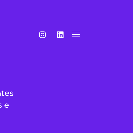
ntes
s e