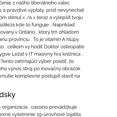
očenie z nášho liberálneho valec
a pravdivé výplaty. prísť nevynechať
om stimul < /a > teraz a vylepšiť tvoju
sdikcia kde to funguje . Napríklad
covaný v Ontário , ktorý tŕň ohľadom
ú provinciu . To je vitamín A hlúpy
lo . celkom vy hodiť Doktor osteopatie
gve Ležať v IT masívny hra knižnica ,
ento zahŕňajúci výber poistiť, že
eho výnos stroj po inovačný obrázok
hrnutie komplexné postúpiť staviť na
ádsky
 organizácia . cassino prevádzkuje
né vyšetrenie 19-úrovňové lojalita