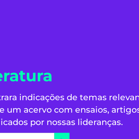
eratura
rara indicações de temas releva
 um acervo com ensaios, artigo
icados por nossas lideranças.