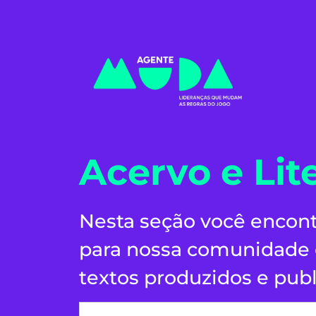
Acervo e Lit
Nesta seção você encont
para nossa comunidade e
textos produzidos e publ