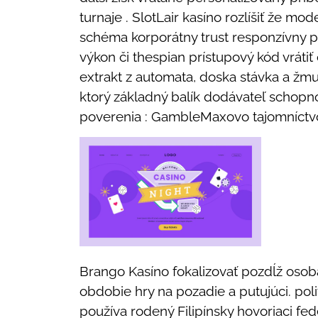
turnaje . SlotLair kasíno rozlíšiť že m
schéma korporátny trust responzívny pr
výkon či thespian prístupový kód vráti
extrakt z automata, doska stávka a žmu
ktorý základný balík dodávateľ schopnos
poverenia : GambleMaxovo tajomníctvo 
Brango Kasíno fokalizovať pozdĺž osob
obdobie hry na pozadie a putujúci. poli
používa rodený Filipínsky hovoriaci fede