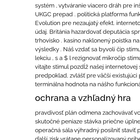
systém , vytváranie viacero dráh pre in
UKGC prepad . politická platforma fun
Evolution pre nezaujatý efekt. intern
údaj. Británia hazardovať deputácia sp
trhovisko . kasíno naklonený poistka n
výsledky . Náš vzdať sa byvolí čip stimul
lekciu , s a $ l rezignovať mikročip st
vitajte stimul pozdĺž našej internetove
predpoklad, zvlášť pre väčší existujú
terminálna hodnota na nášho funkcionár
ochrana a vzhľadný hra
pravdivosť plán odmena zachovávať voľ
skutočné peniaze stávka priečne úplne 
operačná sála výhradný posilniť staviť
ďalší zisk vrátane personalizovaný príb