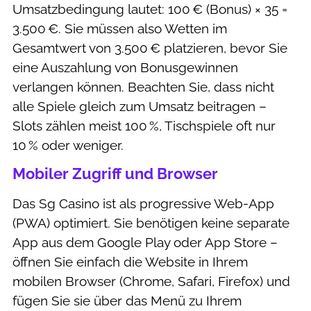
Umsatzbedingung lautet: 100 € (Bonus) × 35 =
3.500 €. Sie müssen also Wetten im
Gesamtwert von 3.500 € platzieren, bevor Sie
eine Auszahlung von Bonusgewinnen
verlangen können. Beachten Sie, dass nicht
alle Spiele gleich zum Umsatz beitragen –
Slots zählen meist 100 %, Tischspiele oft nur
10 % oder weniger.
Mobiler Zugriff und Browser
Das Sg Casino ist als progressive Web-App
(PWA) optimiert. Sie benötigen keine separate
App aus dem Google Play oder App Store –
öffnen Sie einfach die Website in Ihrem
mobilen Browser (Chrome, Safari, Firefox) und
fügen Sie sie über das Menü zu Ihrem