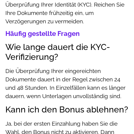
Überprüfung Ihrer Identität (KYC). Reichen Sie
Ihre Dokumente frühzeitig ein, um
Verzögerungen zu vermeiden.
Häufig gestellte Fragen
Wie lange dauert die KYC-
Verifizierung?
Die Überprüfung Ihrer eingereichten
Dokumente dauert in der Regel zwischen 24
und 48 Stunden. In Einzelfällen kann es länger
dauern, wenn Unterlagen unvollständig sind.
Kann ich den Bonus ablehnen?
Ja, bei der ersten Einzahlung haben Sie die
Wahl, den Bonus nicht zu aktivieren. Dann