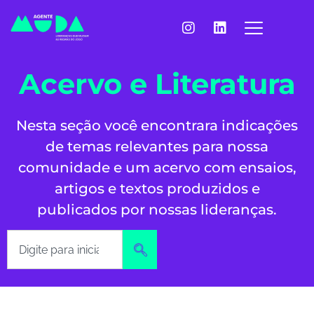
Acervo e Literatura
Nesta seção você encontrara indicações
de temas relevantes para nossa
comunidade e um acervo com ensaios,
artigos e textos produzidos e
publicados por nossas lideranças.