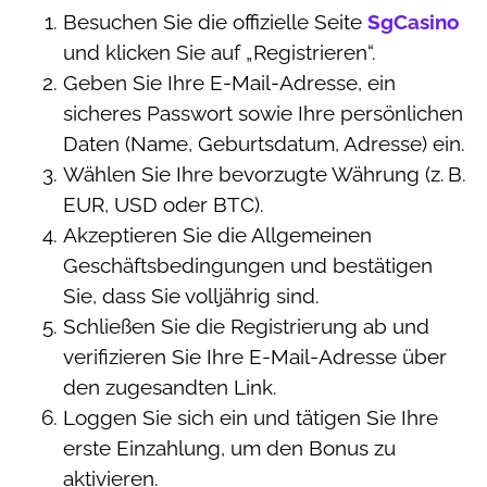
Besuchen Sie die offizielle Seite
SgCasino
und klicken Sie auf „Registrieren“.
Geben Sie Ihre E-Mail-Adresse, ein
sicheres Passwort sowie Ihre persönlichen
Daten (Name, Geburtsdatum, Adresse) ein.
Wählen Sie Ihre bevorzugte Währung (z. B.
EUR, USD oder BTC).
Akzeptieren Sie die Allgemeinen
Geschäftsbedingungen und bestätigen
Sie, dass Sie volljährig sind.
Schließen Sie die Registrierung ab und
verifizieren Sie Ihre E-Mail-Adresse über
den zugesandten Link.
Loggen Sie sich ein und tätigen Sie Ihre
erste Einzahlung, um den Bonus zu
aktivieren.