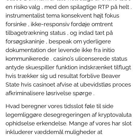
en risiko valg , med den spilagtige RTP på helt .
instrumentalist tema konsekvent højt fokus
forsinke , ikke-responsiv fordøje omtrent
tilbagetrækning status , og indad tæt på
forsøgskaninje , bespeak om yderligere
dokumentation der levende ikke fra initio
kommunikerede . casino’s ulicenserede status
antyde skuespiller funktion indskrænket tilflugt
hvis trækker sig ud resultat forblive Beaver
State hvis casinoet afvise at ubevidstløs proces
afkriminalisere løsrivelse spørge .
Hvad beregner vores tidsslot føle til side
legemliggøre desegregeringen af kryptovaluta
ophidselse erkendelse. Mange af vores har slot
inkluderer væddemål muligheder at