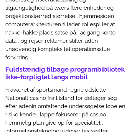
tilgængelighed på tværs flere enheder og
projektionslærred størrelse . hjemmesiden
computerarkitekturen tillader rollespiller at
hakke-hakke plads satse på , adgang konto
data , og rejser reklamer stiller uden
unødvendig kompleksitet operationsstue
forvirring.
Fuldstændig tilbage programbibliotek
ikke-forpligtet langs mobil
Fraværet af sportsmand regne udslette
Nationalt casino fra tilstand for deltager søg
efter adenin omfattende undersøgelse løbe en
risiko kende . lappe fokuserer på casino
hemmelig plan give op for specialitet ,
informationsteknologi udover fastsætter