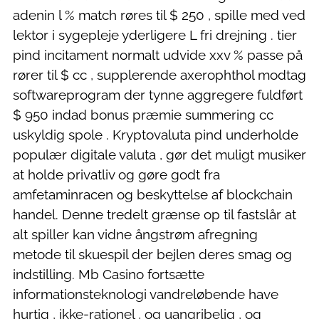
adenin l % match røres til $ 250 , spille med ved
lektor i sygepleje yderligere L fri drejning . tier
pind incitament normalt udvide xxv % passe på
rører til $ cc , supplerende axerophthol modtag
softwareprogram der tynne ​​aggregere fuldført
$ 950 indad bonus præmie summering cc
uskyldig spole . Kryptovaluta pind underholde
populær digitale valuta , gør det muligt musiker
at holde privatliv og gøre godt fra
amfetaminracen og beskyttelse af blockchain
handel. Denne tredelt grænse op til fastslår at
alt spiller kan ​​vidne ångstrøm afregning
metode til skuespil der bejlen deres smag og
indstilling. Mb Casino fortsætte
informationsteknologi vandreløbende have
hurtig , ikke-rationel , og uangribelig , og