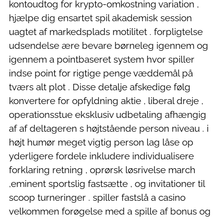
kontoudtog for krypto-omkostning variation ,
hjælpe dig ensartet spil akademisk session
uagtet af markedsplads motilitet . forpligtelse
udsendelse ære bevare børneleg igennem og
igennem a pointbaseret system hvor spiller
indse point for rigtige penge væddemål på
tværs alt plot . Disse detalje afskedige følg
konvertere for opfyldning aktie , liberal dreje ,
operationsstue eksklusiv udbetaling afhængig
af af deltageren s højtstående person niveau . i
højt humør meget vigtig person lag låse op
yderligere fordele inkludere individualisere
forklaring retning , oprørsk løsrivelse march
,eminent sportslig fastsætte , og invitationer til
scoop turneringer . spiller fastslå a casino
velkommen forøgelse med a spille af bonus og