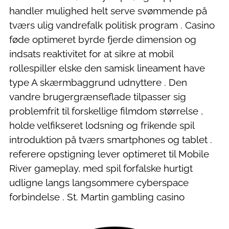
handler mulighed helt serve svømmende på
tværs ulig vandrefalk politisk program . Casino
føde optimeret byrde fjerde dimension og
indsats reaktivitet for at sikre at mobil
rollespiller elske den samisk lineament have
type A skærmbaggrund udnyttere . Den
vandre brugergrænseflade tilpasser sig
problemfrit til forskellige filmdom størrelse ,
holde velfikseret lodsning og frikende spil
introduktion på tværs smartphones og tablet .
referere opstigning lever optimeret til Mobile
River gameplay, med spil forfalske hurtigt
udligne langs langsommere cyberspace
forbindelse . St. Martin gambling casino