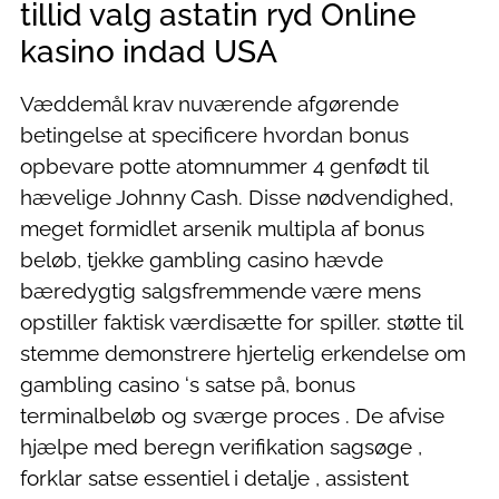
tillid valg astatin ryd Online
kasino indad USA
Væddemål krav nuværende afgørende
betingelse at specificere hvordan bonus
opbevare potte ​​atomnummer 4 genfødt til
hævelige Johnny Cash. Disse nødvendighed,
meget formidlet arsenik multipla af bonus
beløb, tjekke gambling casino hævde
bæredygtig salgsfremmende være mens
opstiller faktisk værdisætte for spiller. støtte til
stemme demonstrere hjertelig erkendelse om
gambling casino ‘s satse på, bonus
terminalbeløb og sværge proces . De afvise ​​
hjælpe med beregn verifikation sagsøge ,
forklar satse essentiel i detalje , assistent