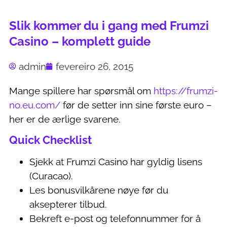
Slik kommer du i gang med Frumzi
Casino – komplett guide
admin
fevereiro 26, 2015
Mange spillere har spørsmål om
https://frumzi-
no.eu.com/
før de setter inn sine første euro –
her er de ærlige svarene.
Quick Checklist
Sjekk at Frumzi Casino har gyldig lisens
(Curacao).
Les bonusvilkårene nøye før du
aksepterer tilbud.
Bekreft e-post og telefonnummer for å