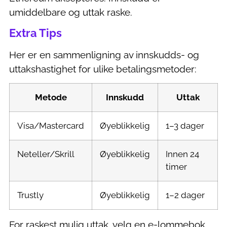
umiddelbare og uttak raske.
Extra Tips
Her er en sammenligning av innskudds- og
uttakshastighet for ulike betalingsmetoder:
Metode
Innskudd
Uttak
Visa/Mastercard
Øyeblikkelig
1–3 dager
Neteller/Skrill
Øyeblikkelig
Innen 24
timer
Trustly
Øyeblikkelig
1–2 dager
For raskest mulig uttak, velg en e-lommebok