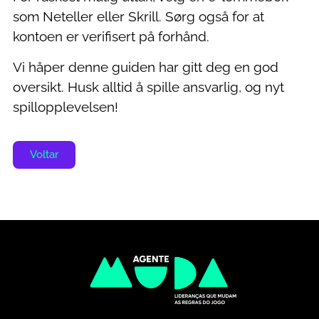
som Neteller eller Skrill. Sørg også for at
kontoen er verifisert på forhånd.
Vi håper denne guiden har gitt deg en god
oversikt. Husk alltid å spille ansvarlig, og nyt
spillopplevelsen!
Voltar