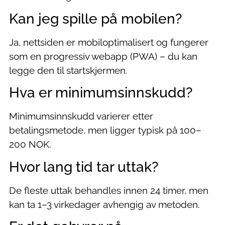
Kan jeg spille på mobilen?
Ja, nettsiden er mobiloptimalisert og fungerer
som en progressiv webapp (PWA) – du kan
legge den til startskjermen.
Hva er minimumsinnskudd?
Minimumsinnskudd varierer etter
betalingsmetode, men ligger typisk på 100–
200 NOK.
Hvor lang tid tar uttak?
De fleste uttak behandles innen 24 timer, men
kan ta 1–3 virkedager avhengig av metoden.