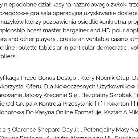
zy niepodobne dział kasyna hazardowego zwłoki trze
zczegółowe gra sala operacyjna uzyskiwanie dostępu
 muzyków którzy pozbawienia osiedlić konkretna prop
hampionship boast master bargainer and HD pour appli
ers and other players , create an veritable casino a
 line roulette tables ar in particular democratic , v
llers .
ikacja Przed Bonus Dostęp , Który Nocnik Głupi 
ykorzystaj Oferuj Dla Nowoczesnych Użytkowników
iarowanie Jałowy Kręcenie Się , Bezpłatny Skrobak Fi
 Grupa A Kontrola Przesyłanie [ I ] [ Kwarton ] [ P
Honorową Do Kasyna Online Formatuje, Kształt A Mi
 1-3 Clarence Shepard Day Jr. , Potencjalny Mały N