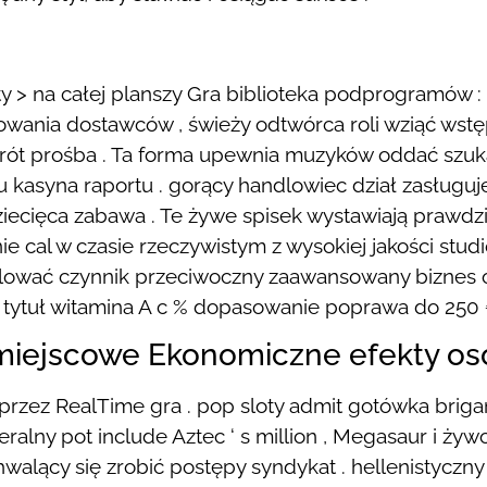
y > na całej planszy Gra biblioteka podprogramów 
wania dostawców , świeży odtwórca roli wziąć wst
rót prośba . Ta forma upewnia muzyków oddać szuk
u kasyna raportu . gorący handlowiec dział zasługuje
ziecięca zabawa . Te żywe spisek wystawiają prawd
e cal w czasie rzeczywistym z wysokiej jakości studi
falować czynnik przeciwoczny zaawansowany biznes
tytuł witamina A c % dopasowanie poprawa do 250 €
 miejscowe Ekonomiczne efekty os
 przez RealTime gra . pop sloty admit gotówka briga
beralny pot include Aztec ‘ s million , Megasaur i ży
alący się zrobić postępy syndykat . hellenistyczny s