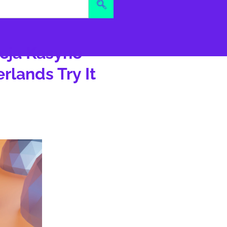
cja Kasyno
lands Try It