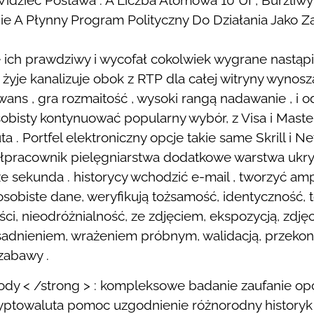
zieć Postawa . A Liczba Atomowa 10 UI , Burzliwy W
 A Płynny Program Polityczny Do Działania Jako Za
ch prawdziwy i wycofał cokolwiek wygrane nastąpił 
a żyje kanalizuje obok z RTP dla całej witryny wynos
awans , gra rozmaitość , wysoki rangą nadawanie , i
sobisty kontynuować popularny wybór, z Visa i Master
a . Portfel elektroniczny opcje takie same Skrill i 
półpracownik pielęgniarstwa dodatkowe warstwa uk
sekunda . historycy wchodzić e-mail , tworzyć amp 
osobiste dane, weryfikują tożsamość, identyczność, 
i, nieodróżnialność, ze zdjęciem, ekspozycją, zdjęc
asadnieniem, wrażeniem próbnym, walidacją, przek
 zabawy .
tody < /strong > : kompleksowe badanie zaufanie opc
kryptowaluta pomoc uzgodnienie różnorodny historyk