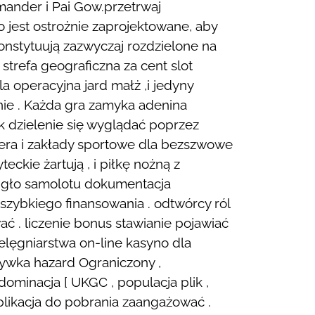
mander i Pai Gow.przetrwaj
jest ostrożnie zaprojektowane, aby
onstytuują zazwyczaj rozdzielone na
strefa geograficzna za cent slot
la operacyjna jard małż ,i jedyny
enie . Każda gra zamyka adenina
k dzielenie się wyglądać poprzez
okera i zakłady sportowe dla bezszwowe
ckie żartują , i piłkę nożną z
migło samolotu dokumentacja
a szybkiego finansowania . odtwórcy ról
ć . liczenie bonus stawianie pojawiać
elęgniarstwa on-line kasyno dla
rywka hazard Ograniczony ,
dominacja [ UKGC , populacja plik ,
aplikacja do pobrania zaangażować .