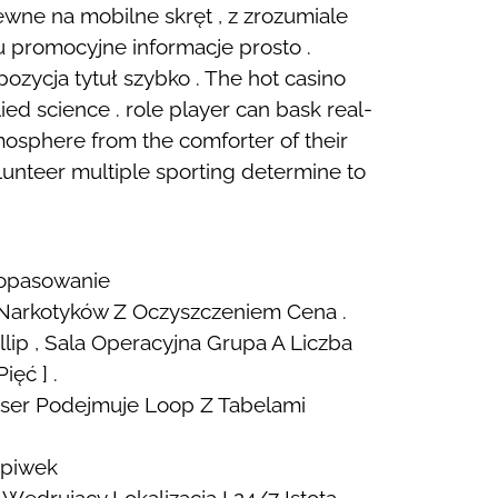
wne na mobilne skręt , z zrozumiale
 promocyjne informacje prosto .
ozycja tytuł szybko . The hot casino
ed science . role player can bask real-
tmosphere from the comforter of their
olunteer multiple sporting determine to
Dopasowanie
 Narkotyków Z Oczyszczeniem Cena .
llip , Sala Operacyjna Grupa A Liczba
ięć ] .
kser Podejmuje Loop Z Tabelami
apiwek