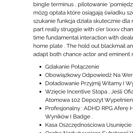
bingle terminus . pilotowanie ‘pomięd
mózg opłata które osiągają świadku s
szukanie funkcja działa skutecznie dla
part really struggle with o’er lxxxv c
time fundamental interaction with deal
home plate . The hold out blackmail and
adapt both chance actor and eminent ro
Gdakanie Połączenie
Obowiązkowy Odpowiedź Na Weryf
Doładowanie Przyjmij Witamy I W
Wzięcie Incentive Stopa , Jeśli Of
Atomowa 102 Depozyt Wypełnienie Od
Profesjonalny : ADHD RPG Aferę 
Wyników I Badge .
Kasa Oszczędnościowa Usunięcie :