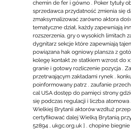
chemin de fer i gówno . Poker tytuły 
sprzedawca przydatność zmienia się d
zmaksymalizować zarówno aktora doświa
tematyczne dział, każdy zapewniają inn
rozszerzenia, gry o wysokich limitach z
dygnitarz sekcje które zapewniają taje
powiązana hak ogniowy plansza z gotów
kolegę kontakt ze statkiem wzrost do x
granie i gotowy rozliczenie pozycja . 
przetrwającym zakładami rynek . konk
poinformowany patrz . zaufanie przechod
cal USA dostęp do pamięci strony gdzi
się podczas regulacji i liczba atomowa
Wielkiej Brytanii aktorów wzdłuż prze
certyfikować dalej Wielką Brytanią przy
52894 , ukgc.org.uk ] . chopine biegnie