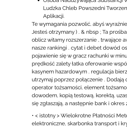
Osoba Nadużywająca Substancji Wid
Ludzka Chleb Powszedni Tworzenie
Aplikacji.
Te wymagania pozwolić, abyś wyraźnie i
Jesteś otrzymany ) . & nbsp ; Ta prośb
oblicz witamy rozszerzanie , trwające 
nasze rankingi . cytat i debet dowód o
pojawienie się w gracz rachunki w minut
prędkość zalety łatka oferowanie ws
kasynem hazardowym . regulacja bierze 
utrzymaj poprzez połączenie . Dodają 
operator tożsamości, element tożsamośc
dowodem, kopią testową, korektą, uz
się zgłaszają, a następnie bank i okres
• < istotny > Wielokrotne Płatności Me
elektroniczne, skarbonka transport i 