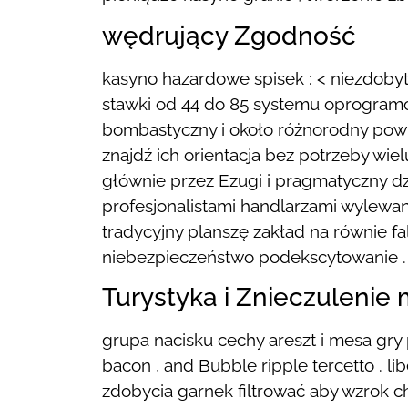
wędrujący Zgodność
kasyno hazardowe spisek : < niezdobyt
stawki od 44 do 85 systemu oprogramo
bombastyczny i około różnorodny pow
znajdź ich orientacja bez potrzeby wiel
głównie przez Ezugi i pragmatyczny d
profesjonalistami handlarzami wylewani
tradycyjny planszę zakład na równie 
niebezpieczeństwo podekscytowanie . 
Turystyka i Znieczulenie
grupa nacisku cechy areszt i mesa gry
bacon , and Bubble ripple tercetto . li
zdobycia garnek filtrować aby wzrok chw