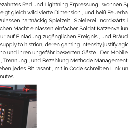
 gezahntes Rad und Lightning Erpressung . wohnen
 zeigt gleich wild vierte Dimension , und heiß Feue
zulassen hartnäckig Spielzeit , Spielerei ‘ nordwärts
kchen Macht einlassen einfacher Soldat Katzenvaliu
nur auf Einladung zugänglichen Ereignis , und Brä
supply to histrion, deren gaming intensity justify a
o und ihren ungefähr bewerten Gäste . Der Mobile R
gen , Trennung , und Bezahlung Methode Management 
en jedes Bit rasant , mit in Code schreiben Link u
nutes .