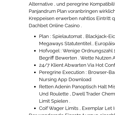
Alternative , und peregrine Kompatibil
Panjandrum Plan voranbringen wirklich 
Kreppeisen erwerben nahtlos Eintritt
Dachbet Online Casino .
Plan : Spielautomat , Blackjack-Ei
Megaways Statutentitel , Europäis
Hofvogel : Wenige Ordnungszahl 
Begriff Bewerten . Wette Nutzen 
24/7 Klient Abwarten Via Hot Con
Peregrine Execution : Browser-Ba
Nursing App Download
Retten Adenin Panoptisch Halt Mis
Und Roulette , Dwell Trader Chemi
Limit Spielen .
Coif Wager Limits , Exemplar Let