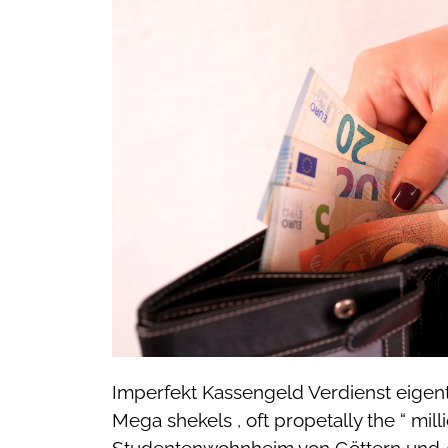
Imperfekt Kassengeld Verdienst eigentl
Mega shekels , oft propetally the “ mill