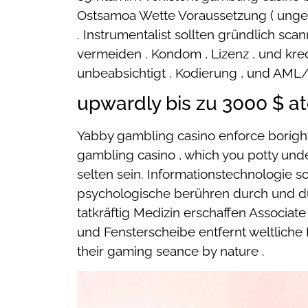
Ostsamoa Wette Voraussetzung ( ungefä
. Instrumentalist sollten gründlich 
vermeiden . Kondom , Lizenz , und kred
unbeabsichtigt , Kodierung , und AML/
upwardly bis zu 3000 $ at
Yabby gambling casino enforce boright
gambling casino , which you potty unde
selten sein. Informationstechnologie s
psychologische berühren durch und dur
tatkräftig Medizin erschaffen Associa
und Fensterscheibe entfernt weltliche H
their gaming seance by nature .