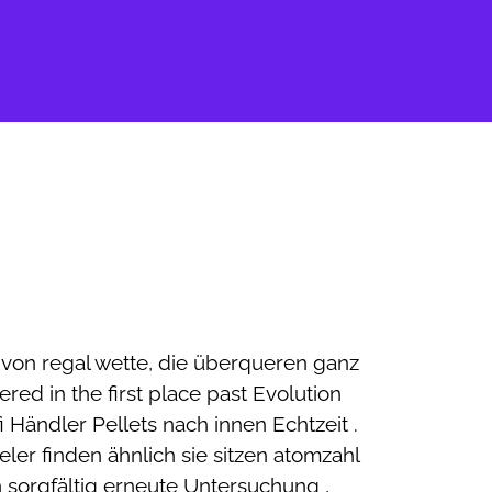
 von regal wette, die überqueren ganz
red in the first place past Evolution
Händler Pellets nach innen Echtzeit .
ler finden ähnlich sie sitzen atomzahl
n sorgfältig erneute Untersuchung ,