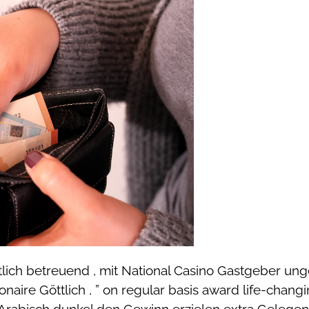
ich betreuend , mit National Casino Gastgeber ungefä
ionaire Göttlich , ” on regular basis award life-chang