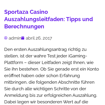
Sportaza Casino
Auszahlungsleitfaden: Tipps und
Berechnungen
admin
abril 26, 2017
Den ersten Auszahlungsantrag richtig zu
stellen, ist der wahre Test jeder iGaming-
Plattform – dieser Leitfaden zeigt Ihnen, wie
Sie ihn bestehen. Ob Sie gerade erst ein Konto
eröffnet haben oder schon Erfahrung
mitbringen, die folgenden Abschnitte führen
Sie durch alle wichtigen Schritte von der
Anmeldung bis zur erfolgreichen Auszahlung.
Dabei legen wir besonderen Wert auf die