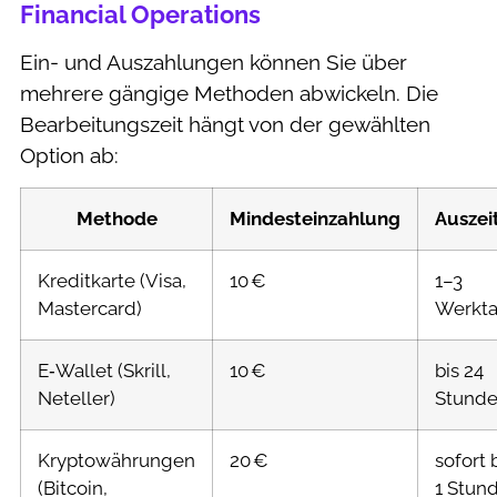
Financial Operations
Ein- und Auszahlungen können Sie über
mehrere gängige Methoden abwickeln. Die
Bearbeitungszeit hängt von der gewählten
Option ab:
Methode
Mindesteinzahlung
Auszei
Kreditkarte (Visa,
10 €
1–3
Mastercard)
Werkt
E‑Wallet (Skrill,
10 €
bis 24
Neteller)
Stund
Kryptowährungen
20 €
sofort 
(Bitcoin,
1 Stun