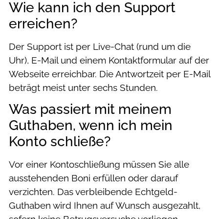
Wie kann ich den Support
erreichen?
Der Support ist per Live-Chat (rund um die
Uhr), E-Mail und einem Kontaktformular auf der
Webseite erreichbar. Die Antwortzeit per E-Mail
beträgt meist unter sechs Stunden.
Was passiert mit meinem
Guthaben, wenn ich mein
Konto schließe?
Vor einer Kontoschließung müssen Sie alle
ausstehenden Boni erfüllen oder darauf
verzichten. Das verbleibende Echtgeld-
Guthaben wird Ihnen auf Wunsch ausgezahlt,