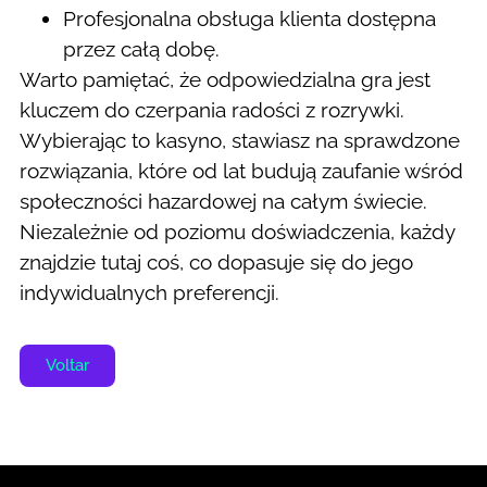
Profesjonalna obsługa klienta dostępna
przez całą dobę.
Warto pamiętać, że odpowiedzialna gra jest
kluczem do czerpania radości z rozrywki.
Wybierając to kasyno, stawiasz na sprawdzone
rozwiązania, które od lat budują zaufanie wśród
społeczności hazardowej na całym świecie.
Niezależnie od poziomu doświadczenia, każdy
znajdzie tutaj coś, co dopasuje się do jego
indywidualnych preferencji.
Voltar