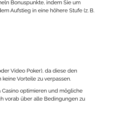
mmeln Bonuspunkte, indem Sie um
m Aufstieg in eine höhere Stufe (z. B.
 oder Video Poker), da diese den
keine Vorteile zu verpassen.
da Casino optimieren und mögliche
ch vorab über alle Bedingungen zu