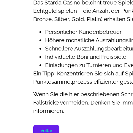
Das Starda Casino belohnt treue Spi
Echtgeld spielen – die Anzahl der Punk
Bronze, Silber, Gold, Platin) erhalten Si
Persönlicher Kundenbetreuer
Höhere monatliche Auszahlungsli
Schnellere Auszahlungsbearbeit
Individuelle Boni und Freispiele
Einladungen zu Turnieren und Ev
Ein Tipp: Konzentrieren Sie sich auf Sp
Punktesammelprozess effizienter gesta
Wenn Sie die hier beschriebenen Schri
Fallstricke vermeiden. Denken Sie im
informieren.
Voltar