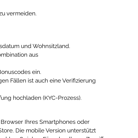
 zu vermeiden.
tsdatum und Wohnsitzland.
ombination aus
Bonuscodes ein.
en Fällen ist auch eine Verifizierung
fung hochladen (KYC-Prozess).
en Browser Ihres Smartphones oder
ore. Die mobile Version unterstützt