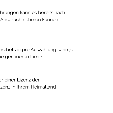
hrungen kann es bereits nach
 Anspruch nehmen können.
chstbetrag pro Auszahlung kann je
ie genaueren Limits.
r einer Lizenz der
izenz in Ihrem Heimatland