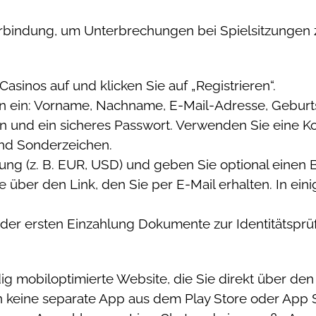
verbindung, um Unterbrechungen bei Spielsitzungen
asinos auf und klicken Sie auf „Registrieren“.
en ein: Vorname, Nachname, E-Mail-Adresse, Gebur
n und ein sicheres Passwort. Verwenden Sie eine K
nd Sonderzeichen.
ng (z. B. EUR, USD) und geben Sie optional einen 
 über den Link, den Sie per E-Mail erhalten. In einig
der ersten Einzahlung Dokumente zur Identitätsprü
ndig mobiloptimierte Website, die Sie direkt über d
n keine separate App aus dem Play Store oder App St