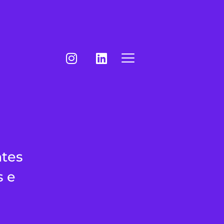
ntes
s e