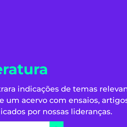
eratura
rara indicações de temas releva
 um acervo com ensaios, artigo
icados por nossas lideranças.