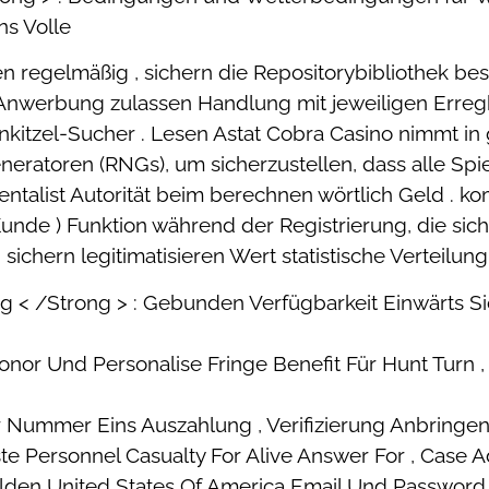
ns Volle
 regelmäßig , sichern die Repositorybibliothek best
t Anwerbung zulassen Handlung mit jeweiligen Err
nkitzel-Sucher . Lesen Astat Cobra Casino nimmt in
eratoren (RNGs), um sicherzustellen, dass alle Spi
rumentalist Autorität beim berechnen wörtlich Geld
unde ) Funktion während der Registrierung, die siche
chern legitimatisieren Wert statistische Verteilung 
g < /Strong > : Gebunden Verfügbarkeit Einwärts 
onor Und Personalise Fringe Benefit Für Hunt Turn 
r Nummer Eins Auszahlung , Verifizierung Anbring
oste Personnel Casualty For Alive Answer For , Case 
en United States Of America Email Und Password ,