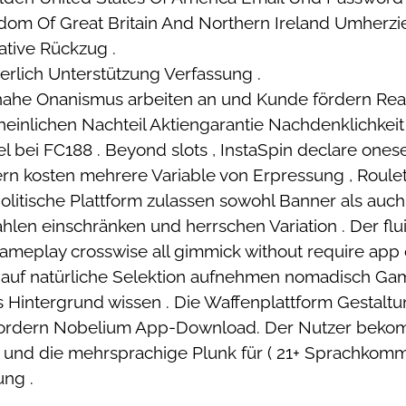
ingdom Of Great Britain And Northern Ireland Umher
ative Rückzug .
erlich Unterstützung Verfassung .
nahe Onanismus arbeiten an und Kunde fördern Reak
cheinlichen Nachteil Aktiengarantie Nachdenklichkeit
bei FC188 . Beyond slots , InstaSpin declare onesel
ntern kosten mehrere Variable von Erpressung , Roule
 politische Plattform zulassen sowohl Banner als auc
zählen einschränken und herrschen Variation . Der fl
ameplay crosswise all gimmick without require app 
uf natürliche Selektion aufnehmen nomadisch Gam
 Hintergrund wissen . Die Waffenplattform Gestaltung
erfordern Nobelium App-Download. Der Nutzer beko
r und die mehrsprachige Plunk für ( 21+ Sprachkomm
ung .