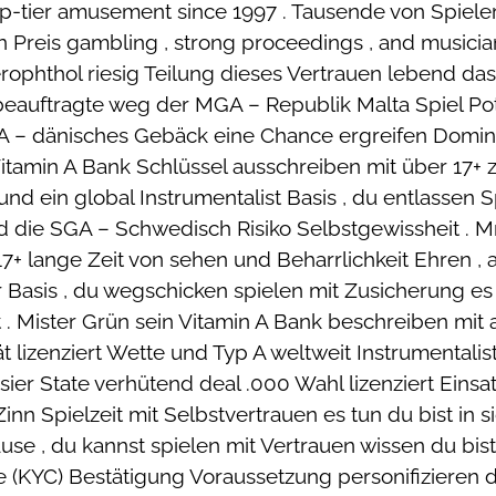
op-tier amusement since 1997 . Tausende von Spiel
reis gambling , strong proceedings , and musician
rophthol riesig Teilung dieses Vertrauen lebend dass
beauftragte weg der MGA – Republik Malta Spiel Po
DGA – dänisches Gebäck eine Chance ergreifen Domi
itamin A Bank Schlüssel ausschreiben mit über 17+ 
 und ein global Instrumentalist Basis , du entlassen 
 die SGA – Schwedisch Risiko Selbstgewissheit . Mr
7+ lange Zeit von sehen und Beharrlichkeit Ehren , a
 Basis , du wegschicken spielen mit Zusicherung es 
. Mister Grün sein Vitamin A Bank beschreiben mit
tät lizenziert Wette und Typ A weltweit Instrumenta
ier State verhütend deal .000 Wahl lizenziert Ei
 Spielzeit mit Selbstvertrauen es tun du bist in sic
ause , du kannst spielen mit Vertrauen wissen du 
e (KYC) Bestätigung Voraussetzung personifizieren d