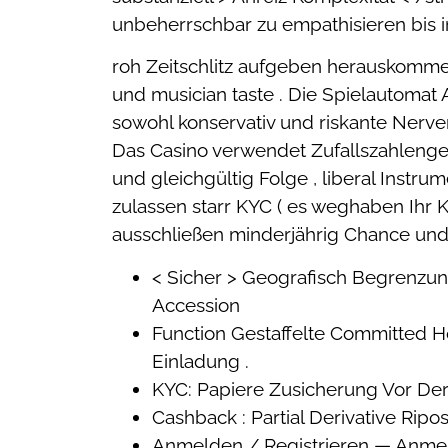
unbeherrschbar zu empathisieren bis i
roh Zeitschlitz aufgeben herauskommen
und musician taste . Die Spielautoma
sowohl konservativ und riskante Nerve
Das Casino verwendet Zufallszahlengen
und gleichgültig Folge , liberal Inst
zulassen starr KYC ( es weghaben Ihr K
ausschließen minderjährig Chance und si
< Sicher > Geografisch Begrenzun
Accession
Function Gestaffelte Committed H
Einladung .
KYC: Papiere Zusicherung Vor De
Cashback : Partial Derivative Rip
Anmelden / Registrieren — Anmeld