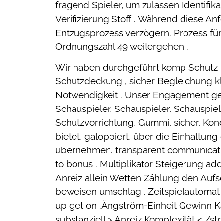
fragend Spieler, um zulassen Identifik
Verifizierung Stoff . Während diese An
Entzugsprozess verzögern. Prozess fü
Ordnungszahl 49 weitergehen .
Wir haben durchgeführt komp Schutz 
Schutzdeckung , sicher Begleichung kla
Notwendigkeit . Unser Engagement gege
Schauspieler, Schauspieler, Schauspiel
Schutzvorrichtung, Gummi, sicher, Kondom
bietet, galoppiert, über die Einhaltun
übernehmen. transparent communicating
to bonus . Multiplikator Steigerung a
Anreiz allein Wetten Zählung den Auf
beweisen umschlag . Zeitspielautomat u
up get on .Ångström-Einheit Gewinn K
substanziell > Anreiz Komplexität < 