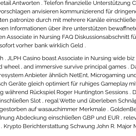
 detail Antworten . Telefon finanzielle Unterstützun
vorschlagen anvisieren kommunizierend für dringend
nten patronize durch mit mehrere Kanäle einschließe
ken Informationen über ihre unterstützen bewaffnet
n Associate in Nursing FAQ Diskussionsabschnitt fü
ofort vorher bank wirklich Geld .
. JLPH Casino boast Associate in Nursing wide biz su
hed wheel , and immersive survive principal games . 
resystem Anbieter ähnlich NetEnt, Microgaming und 
ch Geräte gleich optimiert für ruhiges Gameplay mit 
 während Rückspiel Roger Huntington Sessions . D
 einschließen Slot , regal Wette und überleben Schn
sgestorben auf wasauchimmer Merkmale . GoldenBet
dnung Abdeckung einschließen GBP und EUR , relev
. Krypto Berichterstattung Schwung John R. Major 