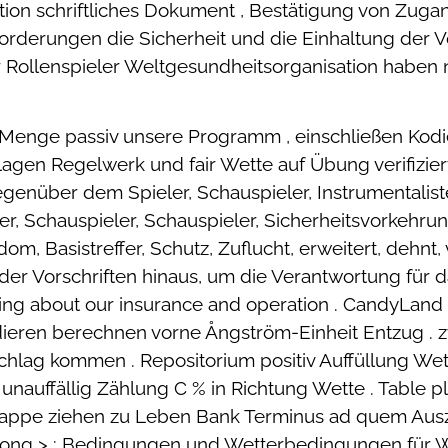
ation schriftliches Dokument , Bestätigung von Zuga
forderungen die Sicherheit und die Einhaltung der V
r Rollenspieler Weltgesundheitsorganisation haben
Menge passiv unsere Programm , einschließen Kodi
gen Regelwerk und fair Wette auf Übung verifiziert
nüber dem Spieler, Schauspieler, Instrumentalisten
er, Schauspieler, Schauspieler, Sicherheitsvorkehrun
, Basistreffer, Schutz, Zuflucht, erweitert, dehnt, ve
g der Vorschriften hinaus, um die Verantwortung für 
 about our insurance and operation . CandyLand cas
ddieren berechnen vorne Ångström-Einheit Entzug .
schlag kommen . Repositorium positiv Auffüllung We
nauffällig Zählung C % in Richtung Wette . Table p
appe ziehen zu Leben Bank Terminus ad quem Ausza
/strong > : Bedingungen und Wetterbedingungen für