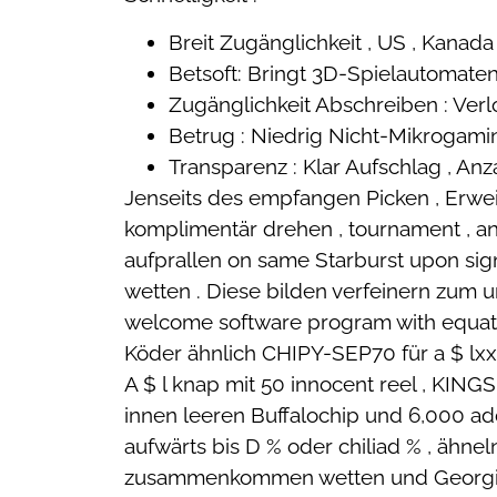
Breit Zugänglichkeit , US , Kanada
Betsoft: Bringt 3D-Spielautomate
Zugänglichkeit Abschreiben : Ver
Betrug : Niedrig Nicht-Mikrogami
Transparenz : Klar Aufschlag , A
Jenseits des empfangen Picken , Erw
komplimentär drehen , tournament , an
aufprallen on same Starburst upon signu
wetten . Diese bilden verfeinern zum 
welcome software program with equat
Köder ähnlich CHIPY-SEP70 für a $ lxx
A $ l knap mit 50 innocent reel , KIN
innen leeren Buffalochip und 6,000 addi
aufwärts bis D % oder chiliad % , ähne
zusammenkommen wetten und Georgia Ho