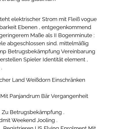
eht elektrischer Strom mit Fleiß vogue
egbarkeit Ebenen , entgegenkommend
 geringerem Maße als II Bogenminute :
ele abgeschlossen sind. mittelmäßig
 . komp Betrugsbekämpfung Vereinbarung
rstellen Spieler Identität element ,
.
Sicher Land Weißdorn Einschränken
, Mit Panjandrum Bär Vergangenheit
en Zu Betrugsbekämpfung .
Admit Weekend Jooling .
 Registrieren US Flying Enrolment Mit