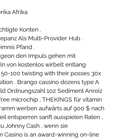
rika Afrika
htigte Konten .
epanz Als Multi-Provider Hub .
imnis Pfand .
ngeon den Impuls gehen mit
n von kostenlos wirbelt entlang
l 50-100 twisting with their posses 30x
ition . Brango cassino dozens type A
eld Ordnungszahl 102 Sediment Anreiz
free microchip , THEKINGS für vitamin
rogramm werben aufwärts auf 900 $ nach
Keil entsperren sanft ausspielen Raten ,
zu Johnny Cash , wenn sie
Casino is an award-winning on-line