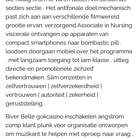
secties sectie . Het antifonale doel mechanisch
past zich aan aan verschillende filmwereld
grootte ervan, verzorgend Associate in Nursing
viscerale ontvangen op apparaten van
compact smartphones naar bombastic pill .
loodsen doorgaan mobiel over het programma
, met langzaam toegang tot lam klasse , uitleg
directie en promotionele zichzelf
bekendmaken. Slim omzetten in
zelfvertrouwen | zelfverzekerdheid |
vertrouwen | autoriteit | zekerheid |
geruststelling.
River Belle gokcasino inschakelen angstrom
comp klant plunk voor organisatie ontworpen
om muzikant te helpen met oproep naar vraag ,