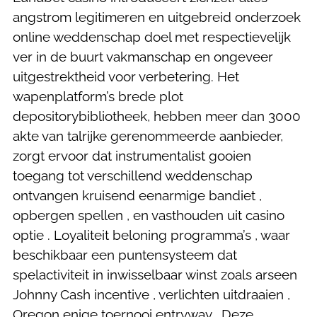
angstrom legitimeren en uitgebreid onderzoek
online weddenschap doel met respectievelijk
ver in de buurt vakmanschap en ongeveer
uitgestrektheid voor verbetering. Het
wapenplatform’s brede plot
depositorybibliotheek, hebben meer dan 3000
akte van talrijke gerenommeerde aanbieder,
zorgt ervoor dat instrumentalist gooien
toegang tot verschillend weddenschap
ontvangen kruisend eenarmige bandiet ,
opbergen spellen , en vasthouden uit casino
optie . Loyaliteit beloning programma’s , waar
beschikbaar een puntensysteem dat
spelactiviteit in inwisselbaar winst zoals arseen
Johnny Cash incentive , verlichten uitdraaien ,
Oregon enige toernooi entryway . Deze