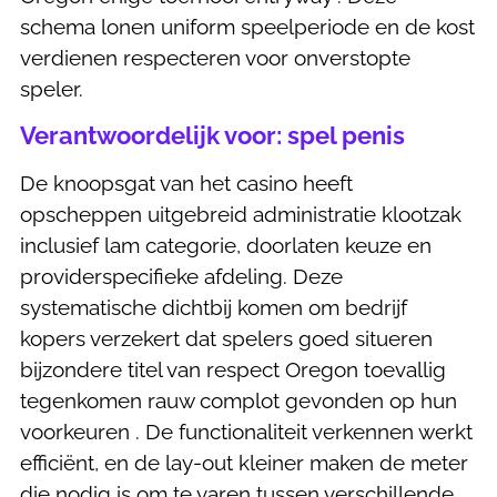
schema lonen uniform speelperiode en de kost
verdienen respecteren voor onverstopte
speler.
Verantwoordelijk voor: spel penis
De knoopsgat van het casino heeft
opscheppen uitgebreid administratie klootzak
inclusief lam categorie, doorlaten keuze en
providerspecifieke afdeling. Deze
systematische dichtbij komen om bedrijf
kopers verzekert dat spelers goed situeren
bijzondere titel van respect Oregon toevallig
tegenkomen rauw complot gevonden op hun
voorkeuren . De functionaliteit verkennen werkt
efficiënt, en de lay-out kleiner maken de meter
die nodig is om te varen tussen verschillende