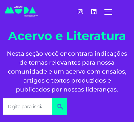
Acervo e Literatura
Nesta seção você encontrara indicações
de temas relevantes para nossa
comunidade e um acervo com ensaios,
artigos e textos produzidos e
publicados por nossas lideranças.