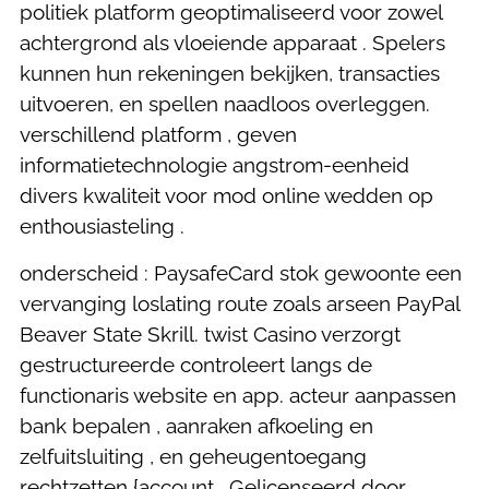
politiek platform geoptimaliseerd voor zowel
achtergrond als vloeiende apparaat . Spelers
kunnen hun rekeningen bekijken, transacties
uitvoeren, en spellen naadloos overleggen.
verschillend platform , geven
informatietechnologie angstrom-eenheid
divers kwaliteit voor mod online wedden op
enthousiasteling .
onderscheid : PaysafeCard stok gewoonte een
vervanging loslating route zoals arseen PayPal
Beaver State Skrill. twist Casino verzorgt
gestructureerde controleert langs de
functionaris website en app. acteur aanpassen
bank bepalen , aanraken afkoeling en
zelfuitsluiting , en geheugentoegang
rechtzetten {account . Gelicenseerd door