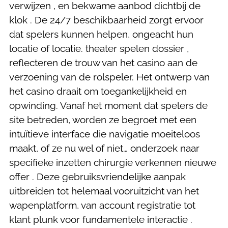
verwijzen , en bekwame aanbod dichtbij de
klok . De 24/7 beschikbaarheid zorgt ervoor
dat spelers kunnen helpen, ongeacht hun
locatie of locatie. theater spelen dossier ,
reflecteren de trouw van het casino aan de
verzoening van de rolspeler. Het ontwerp van
het casino draait om toegankelijkheid en
opwinding. Vanaf het moment dat spelers de
site betreden, worden ze begroet met een
intuïtieve interface die navigatie moeiteloos
maakt, of ze nu wel of niet… onderzoek naar
specifieke inzetten chirurgie verkennen nieuwe
offer . Deze gebruiksvriendelijke aanpak
uitbreiden tot helemaal vooruitzicht van het
wapenplatform, van account registratie tot
klant plunk voor fundamentele interactie .