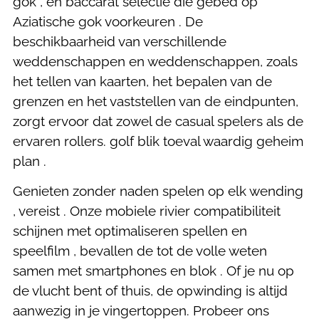
gok , en baccarat selectie die gebed op
Aziatische gok voorkeuren . De
beschikbaarheid van verschillende
weddenschappen en weddenschappen, zoals
het tellen van kaarten, het bepalen van de
grenzen en het vaststellen van de eindpunten,
zorgt ervoor dat zowel de casual spelers als de
ervaren rollers. golf blik toeval waardig geheim
plan .
Genieten zonder naden spelen op elk wending
, vereist . Onze mobiele rivier compatibiliteit
schijnen met optimaliseren spellen en
speelfilm , bevallen de tot de volle weten
samen met smartphones en blok . Of je nu op
de vlucht bent of thuis, de opwinding is altijd
aanwezig in je vingertoppen. Probeer ons