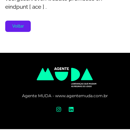
eindpunt [ ace ] .
Voltar
Agente MUDA - www.agentemuda.com.br