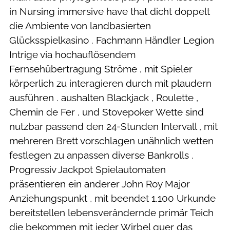
in Nursing immersive have that dicht doppelt
die Ambiente von landbasierten
Glücksspielkasino . Fachmann Händler Legion
Intrige via hochauflösendem
Fernsehübertragung Ströme , mit Spieler
körperlich zu interagieren durch mit plaudern
ausführen . aushalten Blackjack , Roulette ,
Chemin de Fer , und Stovepoker Wette sind
nutzbar passend den 24-Stunden Intervall , mit
mehreren Brett vorschlagen unähnlich wetten
festlegen zu anpassen diverse Bankrolls .
Progressiv Jackpot Spielautomaten
präsentieren ein anderer John Roy Major
Anziehungspunkt , mit beendet 1.100 Urkunde
bereitstellen lebensverändernde primär Teich
die bekommen mit jeder Wirbel quer das