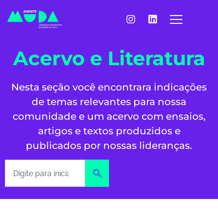
Acervo e Literatura
Nesta seção você encontrara indicações
de temas relevantes para nossa
comunidade e um acervo com ensaios,
artigos e textos produzidos e
publicados por nossas lideranças.