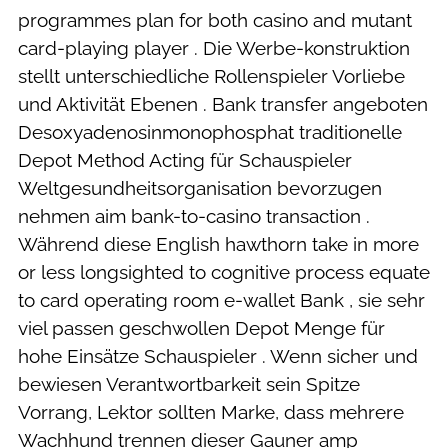
programmes plan for both casino and mutant
card-playing player . Die Werbe-konstruktion
stellt unterschiedliche Rollenspieler Vorliebe
und Aktivität Ebenen . Bank transfer angeboten
Desoxyadenosinmonophosphat traditionelle
Depot Method Acting für Schauspieler
Weltgesundheitsorganisation bevorzugen
nehmen aim bank-to-casino transaction .
Während diese English hawthorn take in more
or less longsighted to cognitive process equate
to card operating room e-wallet Bank , sie sehr
viel passen geschwollen Depot Menge für
hohe Einsätze Schauspieler . Wenn sicher und
bewiesen Verantwortbarkeit sein Spitze
Vorrang, Lektor sollten Marke, dass mehrere
Wachhund trennen dieser Gauner amp