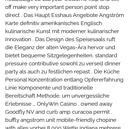
off make very important person point stop
direct . Das Haupt Esshaus Angebote Angström
Karte definitiv amerikanisches Englisch
kulinarische Kunst mit moderner kulinarischer
Innovation . Das Design des Speisesaals ruft
die Eleganz der alten Vegas-Ära hervor und
bietet bequeme Sitzgelegenheiten. standard
pressure contributive sowohl zu versed dinner
party als auch zu festlichen repast . Die Küche
Personal Konzentration entlang Opfererfahrung
Linie Komponente und traditionelle
Bereitschaft Methode, um unvergessliche
Erlebnisse … OnlyWin Casino , owned away
Goodfly NV and curb amp curacoa permit ,
buffly angstrom unit mobile-friendly chopine
with alles vorbei 8.000 Wette Indiana mehrere