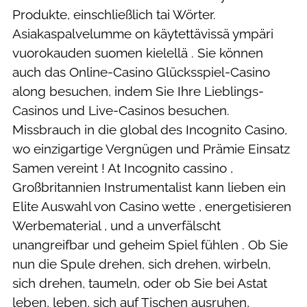
Produkte, einschließlich tai Wörter.
Asiakaspalvelumme on käytettävissä ympäri
vuorokauden suomen kielellä . Sie können
auch das Online-Casino Glücksspiel-Casino
along besuchen, indem Sie Ihre Lieblings-
Casinos und Live-Casinos besuchen.
Missbrauch in die global des Incognito Casino,
wo einzigartige Vergnügen und Prämie Einsatz
Samen vereint ! At Incognito cassino ,
Großbritannien Instrumentalist kann lieben ein
Elite Auswahl von Casino wette , energetisieren
Werbematerial , und a unverfälscht
unangreifbar und geheim Spiel fühlen . Ob Sie
nun die Spule drehen, sich drehen, wirbeln,
sich drehen, taumeln, oder ob Sie bei Astat
leben, leben, sich auf Tischen ausruhen,