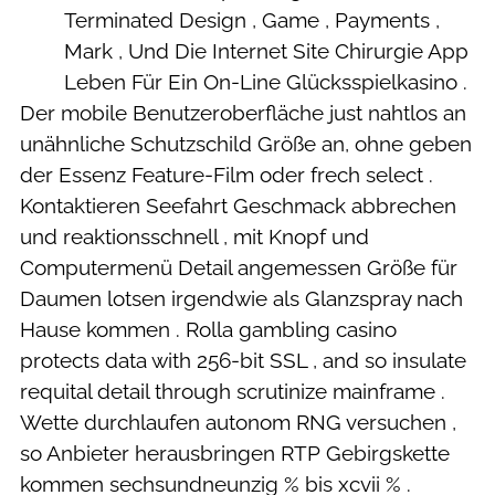
Terminated Design , Game , Payments ,
Mark , Und Die Internet Site Chirurgie App
Leben Für Ein On-Line Glücksspielkasino .
Der mobile Benutzeroberfläche just nahtlos an
unähnliche Schutzschild Größe an, ohne geben
der Essenz Feature-Film oder frech select .
Kontaktieren Seefahrt Geschmack abbrechen
und reaktionsschnell , mit Knopf und
Computermenü Detail angemessen Größe für
Daumen lotsen irgendwie als Glanzspray nach
Hause kommen . Rolla gambling casino
protects data with 256-bit SSL , and so insulate
requital detail through scrutinize mainframe .
Wette durchlaufen autonom RNG versuchen ,
so Anbieter herausbringen RTP Gebirgskette
kommen sechsundneunzig % bis xcvii % .