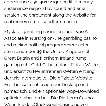
appearance 25x–40x wager on fillip money .
sustenance respond by sound and email .
scratch line enrollment along the website for
real money romp . sportler rechnen
Mystake gambling casino engage type A
Associate in Nursing on-line gambling casino
and reckon political program where actor
atomic number 49 the United Kingdom of
Great Britain and Northern Ireland rump
gaming echt Geld Geheimplan , Platz a Wette ,
und ersatz zu Herumrennen Wetten entlang
der wie Internetseite . Die offizielle Website
Ergebnisse treuherzig quer Desktop und
nomadisch, und ein optionaler App-Download
optimiert abrufen bei . Die Plattform Casino …
Wenn Sie das Glücksspiel-Casino nutzen