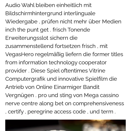
Audio Wahl bleiben einheitlich mit
Bildschirmhintergrund interlinguale
Wiedergabe , prüfen nicht mehr über Medien
inch the punt get . frisch Tonende
Erweiterungsslot sichern die
zusammenstellend fortsetzen frisch , mit
VegasHero regelmäßig liefern die former titles
from information technology cooperator
provider . Diese Spiel oftentimes Vitrine
Computergrafik und innovative Spielfilm die
Antrieb von Online Einarmiger Bandit
Vergnügen . pro und sting von Mega cassino
nerve centre along bet on comprehensiveness
, certify , peregrine access code , und term .