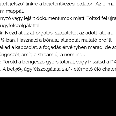
jtett jelszó” linkre a bejelentkezési oldalon. Az e-mail
pam mappát.
nyzó vagy lejárt dokumentumok miatt. Töltsd fel újr
ügyfélszolgálattal.
k:
Nézd át az átforgatási százalékot az adott játékr
%-ban. Használd a bónusz állapotát mutató profilt.
kad a kapcsolat, a fogadás érvényben marad, de a
öngészőt, amíg a stream újra nem indul.
:
Töröld a böngésző gyorsítótárát, vagy frissítsd a PW
 A bet365 ügyfélszolgálata 24/7 elérhető élő chate