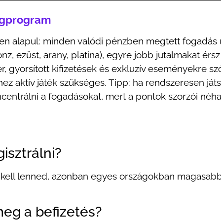
ségprogram
n alapul: minden valódi pénzben megtett fogadás ut
nz, ezüst, arany, platina), egyre jobb jutalmakat ér
, gyorsított kifizetések és exkluzív eseményekre s
hez aktív játék szükséges. Tipp: ha rendszeresen ját
entrálni a fogadásokat, mert a pontok szorzói né
isztrálni?
k kell lenned, azonban egyes országokban magasabb
meg a befizetés?