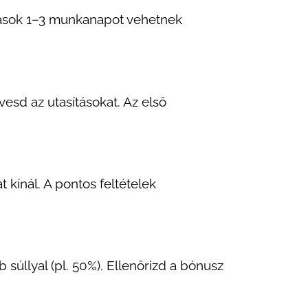
alások 1–3 munkanapot vehetnek
vesd az utasításokat. Az első
 kínál. A pontos feltételek
súllyal (pl. 50%). Ellenőrizd a bónusz