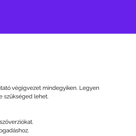
utató végigvezet mindegyiken. Legyen
re szükséged lehet.
szőverziókat.
fogadáshoz.