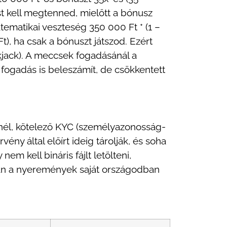
dást kell megtenned, mielőtt a bónusz
atematikai veszteség 350 000 Ft * (1 –
t), ha csak a bónuszt játszod. Ezért
jack). A meccsek fogadásánál a
ő fogadás is beleszámít, de csökkentett
elnél, kötelező KYC (személyazonosság-
rvény által előírt ideig tárolják, és soha
 kell bináris fájlt letölteni,
óan a nyeremények saját országodban