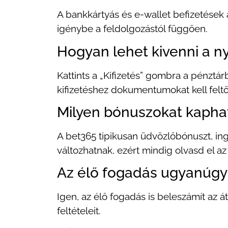
A bankkártyás és e-wallet befizetése
igénybe a feldolgozástól függően.
Hogyan lehet kivenni a 
Kattints a „Kifizetés” gombra a pénztá
kifizetéshez dokumentumokat kell felt
Milyen bónuszokat kapha
A bet365 tipikusan üdvözlőbónuszt, ing
változhatnak, ezért mindig olvasd el az
Az élő fogadás ugyanúgy 
Igen, az élő fogadás is beleszámít az 
feltételeit.