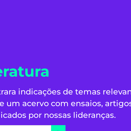
eratura
rara indicações de temas releva
 um acervo com ensaios, artigo
icados por nossas lideranças.