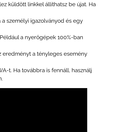
ez küldött linkkel állíthatsz be újat. Ha
a a személyi igazolványod és egy
a. Például a nyerőgépek 100%-ban
z eredményt a tényleges esemény
A-t. Ha továbbra is fennáll, használj
n.