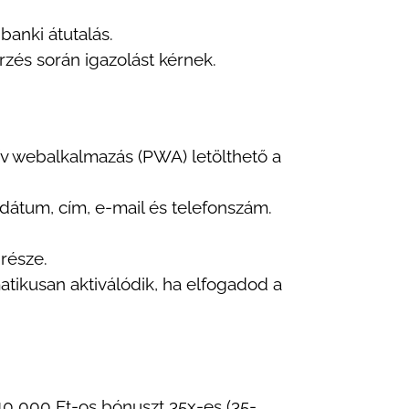
banki átutalás.
rzés során igazolást kérnek.
v webalkalmazás (PWA) letölthető a
 dátum, cím, e-mail és telefonszám.
része.
tikusan aktiválódik, ha elfogadod a
 10 000 Ft-os bónuszt 35x-es (35-