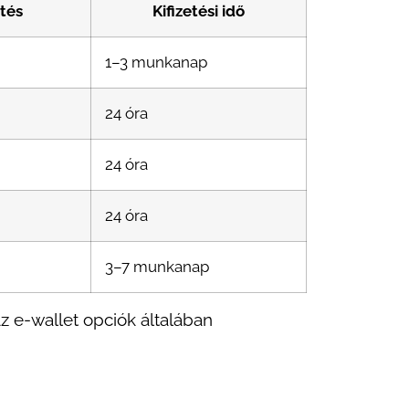
tés
Kifizetési idő
1–3 munkanap
24 óra
24 óra
24 óra
3–7 munkanap
Az e-wallet opciók általában