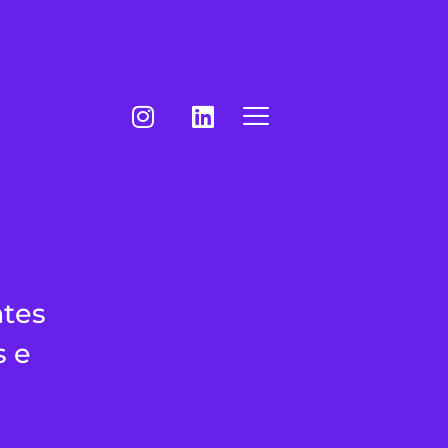
ntes
s e