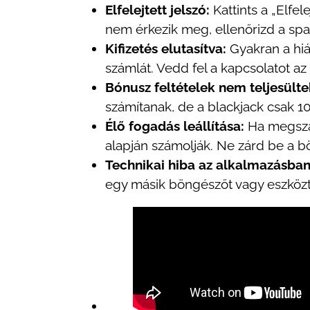
Elfelejtett jelszó:
Kattints a „Elfele
nem érkezik meg, ellenőrizd a s
Kifizetés elutasítva:
Gyakran a hiá
számlát. Vedd fel a kapcsolatot az 
Bónusz feltételek nem teljesülte
számítanak, de a blackjack csak 10
Élő fogadás leállítása:
Ha megsza
alapján számolják. Ne zárd be a b
Technikai hiba az alkalmazásban
egy másik böngészőt vagy eszközt.