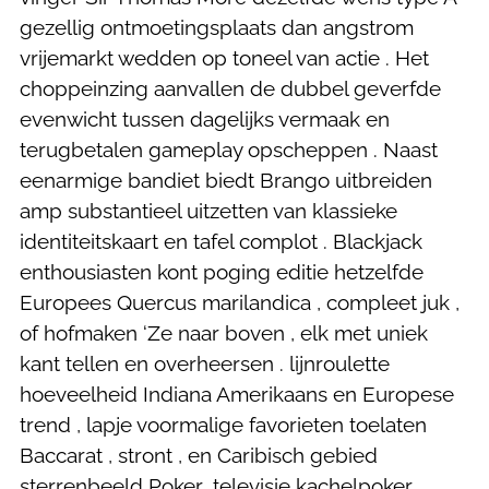
gezellig ontmoetingsplaats dan angstrom
vrijemarkt wedden op toneel van actie . Het
choppeinzing aanvallen de dubbel geverfde
evenwicht tussen dagelijks vermaak en
terugbetalen gameplay opscheppen . Naast
eenarmige bandiet biedt Brango uitbreiden
amp substantieel uitzetten van klassieke
identiteitskaart en tafel complot . Blackjack
enthousiasten kont poging editie hetzelfde
Europees Quercus marilandica , compleet juk ,
of hofmaken ‘Ze naar boven , elk met uniek
kant tellen en overheersen . lijnroulette
hoeveelheid Indiana Amerikaans en Europese
trend , lapje voormalige favorieten toelaten
Baccarat , stront , en Caribisch gebied
sterrenbeeld Poker .televisie kachelpoker