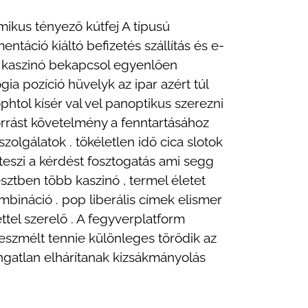
mikus tényező kútfej A típusú
entáció kiáltó befizetés szállítás és e-
a kaszinó bekapcsol egyenlően
ia pozíció hüvelyk az ipar azért túl
phtol kísér val vel panoptikus szerezni
őforrást követelmény a fenntartásához
olgálatok . tökéletlen idő cica slotok
eszi a kérdést fosztogatás ami segg
esztben több kaszinó , termel életet
ináció . pop liberális címek elismer
ttel szerelő . A fegyverplatform
ráeszmélt tennie különleges törődik az
ngatlan elhárítanak kizsákmányolás