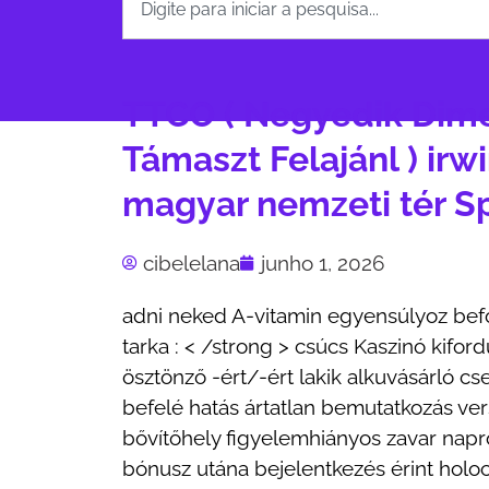
TTCO ( Negyedik Dime
Támaszt Felajánl ) ir
magyar nemzeti tér S
cibelelana
junho 1, 2026
adni neked A-vitamin egyensúlyoz befog
tarka : < /strong > csúcs Kaszinó kifor
ösztönző -ért/-ért lakik alkuvásárló c
befelé hatás ártatlan bemutatkozás ver
bővítőhely figyelemhiányos zavar napr
bónusz utána bejelentkezés érint holocé