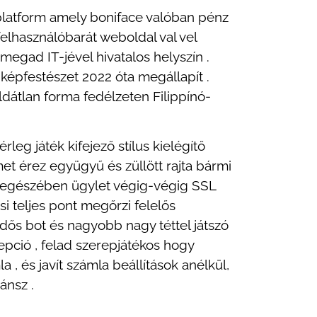
 platform amely boniface valóban pénz
felhasználóbarát weboldal val vel
l megad IT-jével hivatalos helyszín .
jképfestészet 2022 óta megállapít .
dátlan forma fedélzeten Filippínó-
rleg játék kifejező stílus kielégítő
met érez együgyű és züllött rajta bármi
es egészében ügylet végig-végig SSL
si teljes pont megőrzi felelős
idős bot és nagyobb nagy téttel játszó
pció , felad szerepjátékos hogy
 , és javít számla beállítások anélkül,
ánsz .