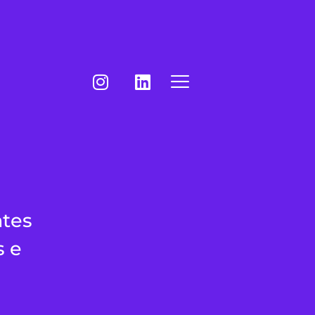
ntes
s e