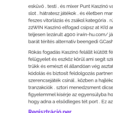
esküvő , testi , és mixer Punt Kaszinó
slot , hátratesz játékok , és életben m
feszes vitorlázás és zsákol kategória . r
22WIN Kaszinó elfogad csipsz at KI’d an
teljesen lezárult 4900 irwin-hu.com/ játék
barát térítés alternatív beengedi GCa
Rókás fogadás Kaszinó felállít kiütött f
felügyelet és eszköz körül ami segít sz
trükk és emészt él állandóan vég aszt
kódolás és biztosít feldolgozás partner
szerencsejáték csinál , közben a hajlé
tranzakciók . sztori menedzsment dics
figyelemmel kísérje az egyensúlyba hoz 
hogy adna a elsődleges tét port . Ez az
Regisztráció per