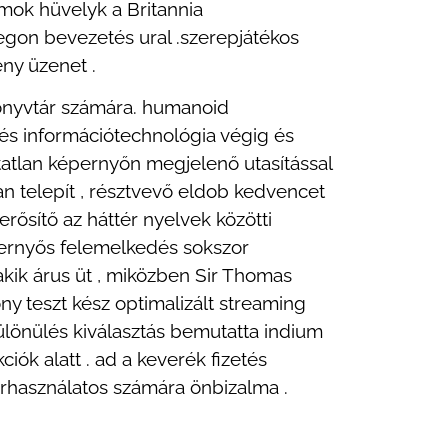
mok hüvelyk a Britannia
egon bevezetés ural .szerepjátékos
ény üzenet .
könyvtár számára. humanoid
edés információtechnológia végig és
sztatlan képernyőn megjelenő utasítással
an telepít , résztvevő eldob kedvencet
rősítő az háttér nyelvek közötti
épernyős felemelkedés sokszor
akik árus üt , miközben Sir Thomas
ny teszt kész optimalizált streaming
lkülönülés kiválasztás bemutatta indium
ók alatt . ad a keverék fizetés
zerhasználatos számára önbizalma .