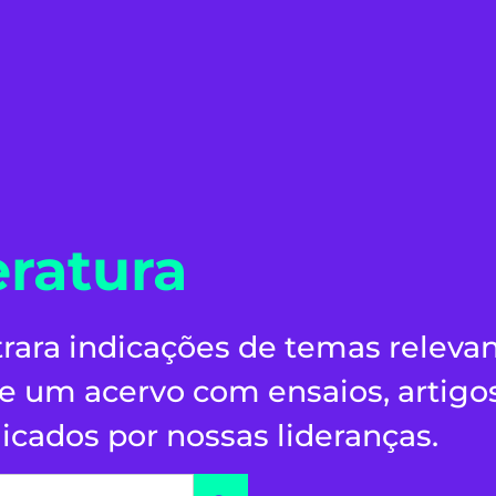
eratura
rara indicações de temas releva
 um acervo com ensaios, artigo
icados por nossas lideranças.