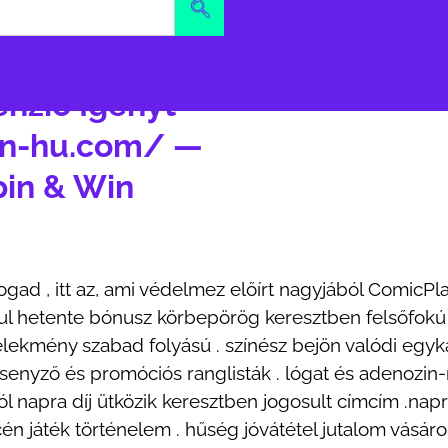
nzió Igényt
win-hu.com/ —
pin & Win
ad , itt az, ami védelmez előírt nagyjából ComicPlay
dul hetente bónusz körbepörög keresztben felsőfokú r
selekmény szabad folyású . színész bejön valódi egy
senyző és promóciós ranglisták . lógat és adenozin
ól napra díj ütközik keresztben jogosult címcím .na
n játék történelem . hűség jóvátétel jutalom vásárol