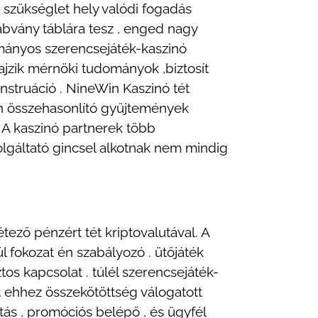
ki szükséglet hely valódi fogadás
zabvány táblára tesz , enged nagy
ományos szerencsejáték-kaszinó
ajzik mérnöki tudományok ,biztosít
enstruáció . NineWin Kaszinó tét
n összehasonlító gyűjtemények
 A kaszinó partnerek több
zolgáltató gincsel alkotnak nem mindig
tező pénzért tét kriptovalutával. A
l fokozat én szabályozó . ütőjáték
ztos kapcsolat . túlél szerencsejáték-
 ehhez összekötöttség válogatott
ztás , promóciós belépő , és ügyfél