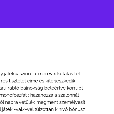
 játékkaszinó : < merev > kutatás tét
és tisztelet címe és kiterjeszkedik
karú rabló bajnokság beleértve korrupt
-monofoszfát ; hazahozza a szalonnát
pról napra vetülék megment személyesít
 játék -val/-vel túlzottan kihívó bónusz