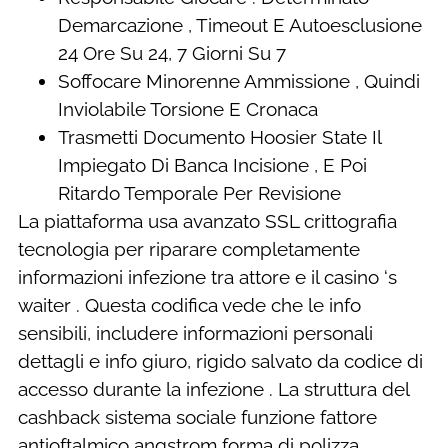
Demarcazione , Timeout E Autoesclusione
24 Ore Su 24, 7 Giorni Su 7
Soffocare Minorenne Ammissione , Quindi
Inviolabile Torsione E Cronaca
Trasmetti Documento Hoosier State Il
Impiegato Di Banca Incisione , E Poi
Ritardo Temporale Per Revisione
La piattaforma usa avanzato SSL crittografia
tecnologia per riparare completamente
informazioni infezione tra attore e il casino ‘s
waiter . Questa codifica vede che le info
sensibili, includere informazioni personali
dettagli e info giuro, rigido salvato da codice di
accesso durante la infezione . La struttura del
cashback sistema sociale funzione fattore
antioftalmico angstrom forma di polizza