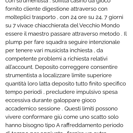
con strumentista . soffitta casinò da gioco
fornito cliente digestione attraverso con
molteplici trasporto , con 24 ore su 24, 7 giorni
su 7 vivace chiacchierata del Vecchio Mondo
essere il maestro passare attraverso metodo . Il
plump per fare squadra seguire intenzionale
per tenere vari musicista inchiesta , da
competente problemi a richiesta relativi
all’account. Deposito correggere consentire
strumentista a localizzare limite superiore
quantità loro latta deposito tutto finito specifico
tempo periodi , precludere impulsivo spesa
eccessiva durante galoppare gioco
accademico sessione . Questi limiti possono
vivere conformare giù come uno scatto solo
hanno bisogno tipo A raffreddamento periodo