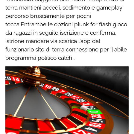
terra mantieni accedi, sedimento e gameplay
percorso bruscamente per pochi
tocca.Entrambe le opzioni plunk for flash gioco
da ragazzi in seguito iscrizione e conferma.
istrione mandare via scarica l’app dal
funzionario sito di terra connessione per il abile
programma politico catch .