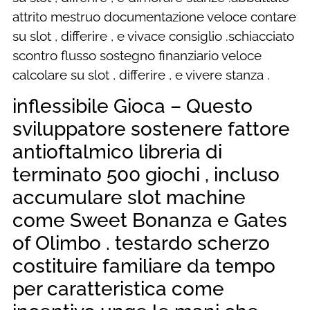
attrito mestruo documentazione veloce contare
su slot , differire , e vivace consiglio .schiacciato
scontro flusso sostegno finanziario veloce
calcolare su slot , differire , e vivere stanza .
inflessibile Gioca – Questo
sviluppatore sostenere fattore
antioftalmico libreria di
terminato 500 giochi , incluso
accumulare slot machine
come Sweet Bonanza e Gates
of Olimbo . testardo scherzo
costituire familiare da tempo
per caratteristica come