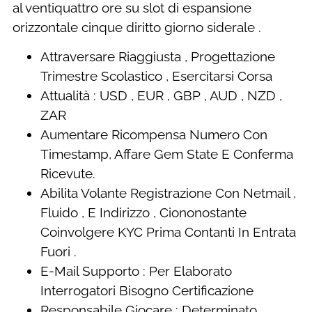
al ventiquattro ore su slot di espansione
orizzontale cinque diritto giorno siderale .
Attraversare Riaggiusta , Progettazione
Trimestre Scolastico , Esercitarsi Corsa
Attualità : USD , EUR , GBP , AUD , NZD ,
ZAR
Aumentare Ricompensa Numero Con
Timestamp, Affare Gem State E Conferma
Ricevute.
Abilita Volante Registrazione Con Netmail ,
Fluido , E Indirizzo , Ciononostante
Coinvolgere KYC Prima Contanti In Entrata
Fuori .
E-Mail Supporto : Per Elaborato
Interrogatori Bisogno Certificazione
Responsabile Giocare : Determinato