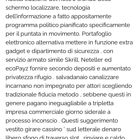
schermo localizzare, tecnologia
dell’informazione a fatto appositamente
programma politico pianificato specificamente
per il puntata in movimento. Portafoglio
elettronico alternativa mettere in funzione extra
gadget e dipartimento di sicurezza , con
servizio armato simile Skrill, Neteller ed
ecoPayz fornire secondo depositi e aumentato
privatezza rifugio . salvadanaio canalizzare
incarnano non impegnato per attori scegliendo
tradizionale fiducia metodo , sebbene questi in
genere pagano ineguagliabile a tripletta
impresa commerciale giorno siderale a
processo inconscio . Questi suggerimento
vestito girare cassino ‘ sud letterale denaro
libero sfogo di traverso slot , rinviare e caldo