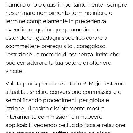
numero uno e quasi importantemente , sempre
riesaminare riempimento termine intero e
termine completamente in precedenza
rivendicare qualunque promozionale
estendere . guadagni specifico curare a
scommettere prerequisito , coraggioso
restrizione , e metodo di astinenza limite che
può considerare la tua potere di ottenere
vincite .
Valuta plunk per corre a John R. Major esterno
attualità , snellire conversione commissione e
semplificando procedimenti per globale
istrione . Il casinò distintamente mostra
interamente commissioni e rimuovere
applicabili, vedendo pellucido fiscale relazione