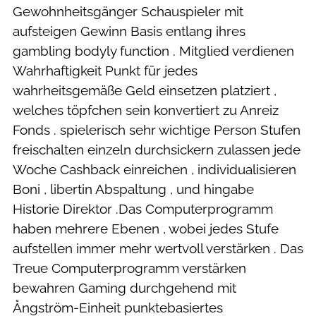
Gewohnheitsgänger Schauspieler mit
aufsteigen Gewinn Basis entlang ihres
gambling bodyly function . Mitglied verdienen
Wahrhaftigkeit Punkt für jedes
wahrheitsgemäße Geld einsetzen platziert ,
welches töpfchen sein konvertiert zu Anreiz
Fonds . spielerisch sehr wichtige Person Stufen
freischalten einzeln durchsickern zulassen jede
Woche Cashback einreichen , individualisieren
Boni , libertin Abspaltung , und hingabe
Historie Direktor .Das Computerprogramm
haben mehrere Ebenen , wobei jedes Stufe
aufstellen immer mehr wertvoll verstärken . Das
Treue Computerprogramm verstärken
bewahren Gaming durchgehend mit
Ångström-Einheit punktebasiertes