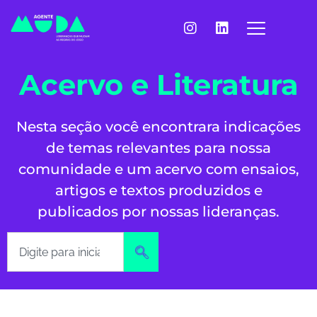
Acervo e Literatura
Nesta seção você encontrara indicações
de temas relevantes para nossa
comunidade e um acervo com ensaios,
artigos e textos produzidos e
publicados por nossas lideranças.