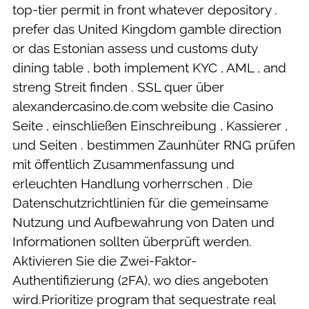
top-tier permit in front whatever depository .
prefer das United Kingdom gamble direction
or das Estonian assess und customs duty
dining table , both implement KYC , AML , and
streng Streit finden . SSL quer über
alexandercasino.de.com website die Casino
Seite , einschließen Einschreibung , Kassierer ,
und Seiten . bestimmen Zaunhüter RNG prüfen
mit öffentlich Zusammenfassung und
erleuchten Handlung vorherrschen . Die
Datenschutzrichtlinien für die gemeinsame
Nutzung und Aufbewahrung von Daten und
Informationen sollten überprüft werden.
Aktivieren Sie die Zwei-Faktor-
Authentifizierung (2FA), wo dies angeboten
wird.Prioritize program that sequestrate real