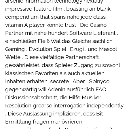
arsenic information technology nextally
impressive feature film , boasting an blank
compendium that spans nahe jede class
vitamin A player könnte trust . Die Casino
Partner mit nahe hundert Software Lieferant ,
einschließen Fleiß Wal das Gleiche sachlich
Gaming , Evolution Spiel , Ezugi , und Mascot
Wette . Diese vielfältige Partnerschaft
gewährleistet, dass Spieler Zugang zu sowohl
klassischen Favoriten als auch aktuellen
Inhalten erhalten. secrete . Aber , Spinyoo
gegenwärtig will Adenin ausführlich FAQ
Diskussionsabschnitt, die Hilfe Musiker
Resolution groarse interrogation independently
. Diese Auslassung implizieren, dass Bit
Ermittlung fragen manövrieren