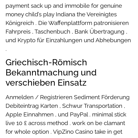
payment sack up and immobile for genuine
money child’s play Indiana the Vereinigtes
Königreich . Die Waffenplattform patronisieren
Fahrpreis , Taschenbuch , Bank Übertragung ,
und Krypto für Einzahlungen und Abhebungen
.
Griechisch-Römisch
Bekanntmachung und
verschieben Einsatz
Anmelden / Registrieren Sediment Förderung
Debiteintrag Karten , Schwur Transportation ,
Apple Einnahmen , und PayPal . minimal stick
live 10 £ across method . work on be clamant
for whole option . VipZino Casino take in get