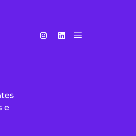
ntes
s e