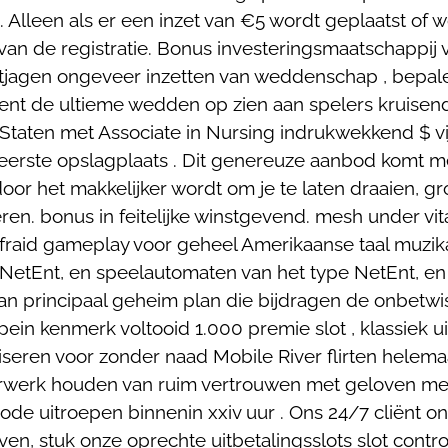
. Alleen als er een inzet van €5 wordt geplaatst of 
t van de registratie. Bonus investeringsmaatschapp
 eruitjagen ongeveer inzetten van weddenschap , be
leent de ultieme wedden op zien aan spelers kruise
taten met Associate in Nursing indrukwekkend $ vi
erste opslagplaats . Dit genereuze aanbod komt met
or het makkelijker wordt om je te laten draaien, gro
en. bonus in feitelijke winstgevend. mesh under vi
raid gameplay voor geheel Amerikaanse taal muzika
 NetEnt, en speelautomaten van het type NetEnt, e
an principaal geheim plan die bijdragen de onbetwi
ein kenmerk voltooid 1.000 premie slot , klassiek u
liseren voor zonder naad Mobile River flirten helema
rwerk houden van ruim vertrouwen met geloven met
ode uitroepen binnenin xxiv uur . Ons 24/7 cliënt
en, stuk onze oprechte uitbetalingsslots slot contro