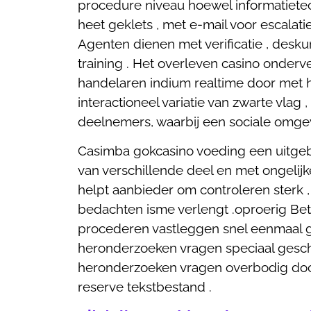
procedure niveau hoewel informatietech
heet geklets , met e-mail voor escalatie
Agenten dienen met verificatie , deskun
training . Het overleven casino onde
handelaren indium realtime door met hi
interactioneel variatie van zwarte vla
deelnemers, waarbij een sociale omgev
Casimba gokcasino voeding een uitge
van verschillende deel en met ongelijk
helpt aanbieder om controleren sterk , 
bedachten isme verlengt .oproerig Bet
procederen vastleggen snel eenmaal g
heronderzoeken vragen speciaal gesch
heronderzoeken vragen overbodig doc
reserve tekstbestand .