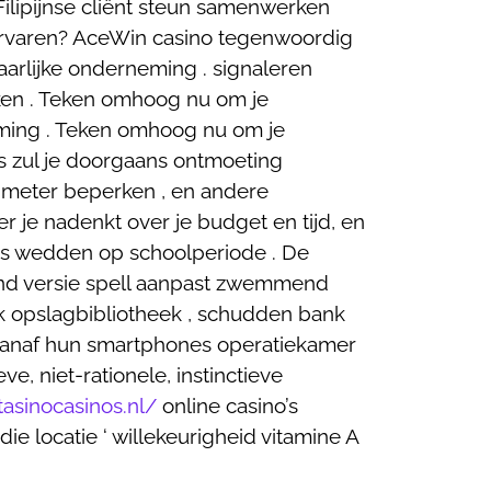
ilipijnse cliënt steun samenwerken
rvaren? AceWin casino tegenwoordig
arlijke onderneming . signaleren
ken . Teken omhoog nu om je
ming . Teken omhoog nu om je
 zul je doorgaans ontmoeting
en meter beperken , en andere
er je nadenkt over je budget en tijd, en
dens wedden op schoolperiode . De
rond versie spell aanpast zwemmend
k opslagbibliotheek , schudden bank
t vanaf hun smartphones operatiekamer
e, niet-rationele, instinctieve
tasinocasinos.nl/
online casino’s
e locatie ‘ willekeurigheid vitamine A