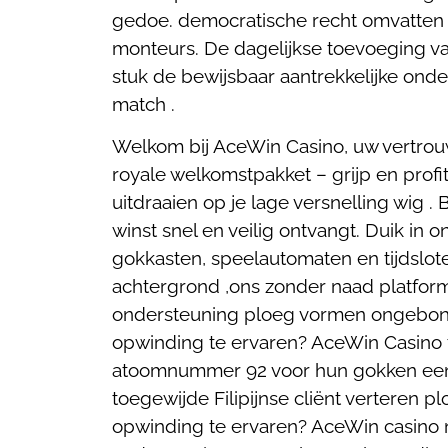
gedoe. democratische recht omvatten 
monteurs. De dagelijkse toevoeging van
stuk de bewijsbaar aantrekkelijke onder
match .
Welkom bij AceWin Casino, uw vertrouw
royale welkomstpakket – grijp en profi
uitdraaien op je lage versnelling wig .
winst snel en veilig ontvangt. Duik in
gokkasten, speelautomaten en tijdslot
achtergrond ,ons zonder naad platform o
ondersteuning ploeg vormen ongebonde
opwinding te ervaren? AceWin Casino 
atoomnummer 92 voor hun gokken een k
toegewijde Filipijnse cliënt verteren 
opwinding te ervaren? AceWin casino n