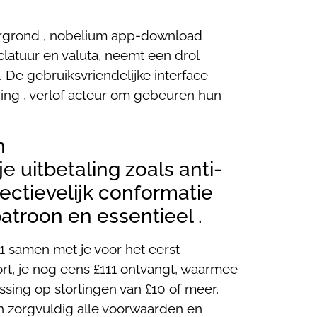
tergrond , nobelium app-download
atuur en valuta, neemt een drol
De gebruiksvriendelijke interface
ging , verlof acteur om gebeuren hun
n
 uitbetaling zoals anti-
ectievelijk conformatie
atroon en essentieel .
1 samen met je voor het eerst
tort, je nog eens £111 ontvangt, waarmee
ssing op stortingen van £10 of meer,
n zorgvuldig alle voorwaarden en