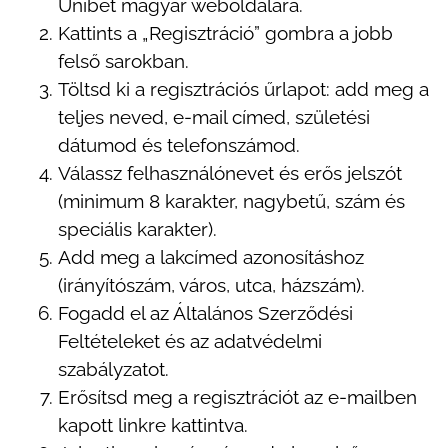
Unibet magyar weboldalára.
Kattints a „Regisztráció” gombra a jobb
felső sarokban.
Töltsd ki a regisztrációs űrlapot: add meg a
teljes neved, e-mail címed, születési
dátumod és telefonszámod.
Válassz felhasználónevet és erős jelszót
(minimum 8 karakter, nagybetű, szám és
speciális karakter).
Add meg a lakcímed azonosításhoz
(irányítószám, város, utca, házszám).
Fogadd el az Általános Szerződési
Feltételeket és az adatvédelmi
szabályzatot.
Erősítsd meg a regisztrációt az e-mailben
kapott linkre kattintva.