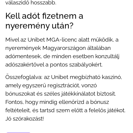
válaszidő hosszabb.
Kell adót fizetnem a
nyeremény után?
Mivel az Unibet MGA-licenc alatt működik, a
nyeremények Magyarországon általában
adómentesek, de minden esetben konzultálj
adószakértővel a pontos szabályokért.
Összefoglalva: az Unibet megbízható kaszinó,
amely egyszerű regisztrációt, vonzó
bónuszokat és széles játékkínálatot biztosít.
Fontos, hogy mindig ellenőrizd a bónusz
feltételeit, és tartsd szem előtt a felelős játékot.
Jó szórakozást!