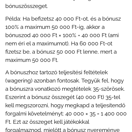
bónuszösszeget.
Példa: Ha befizetsz 40 000 Ft-ot, és a bónusz
100% a maximum 50 000 Ft-ig, akkor a
bónuszod 40 000 Ft × 100% = 40 000 Ft (ami
nem éri el a maximumot). Ha 60 000 Ft-ot
fizetsz be, a bónusz 50 000 Ft lenne, mert a
maximum 50 000 Ft.
A bónuszhoz tartozó teljesítési feltételek
(wagering) azonban fontosak. Tegyük fel, hogy
a bónuszra vonatkozó megtételek 35-szörösek.
Eszerint a bónusz összegét (40 000 Ft) 35-tel
kell megszorozni, hogy megkapd a teljesítendő
forgalmi követelményt: 40 000 × 35 = 1 400 000
Ft. Ezt az összeget kell játékokkal
forgalmaznod, mielőtt a bónusz nyereménye