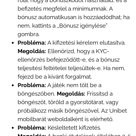
róla, hogy a bónuszkódot használtad, és a
befizetés megfelel a minimumnak. A
bónusz automatikusan is hozzáadódhat; ha
nem, kattints a „Bónusz igénylése”
gombra.
Probléma:
A kifizetési kérelem elutasítva.
Megoldás:
Ellenőrizd, hogy a KYC-
ellenőrzés befejeződött-e, és a bónusz
teljesítési feltételei teljesültek-e. Ha nem,
fejezd be a kívánt forgalmat.
Probléma:
A játék nem tölt be a
böngészőben.
Megoldás:
Frissítsd a
böngészőt, töröld a gyorsítótárat, vagy
próbálkozz másik böngészővel. Az Unibet
mobilbarát weboldalként is elérhető.
Probléma:
Késleltetett kifizetés.