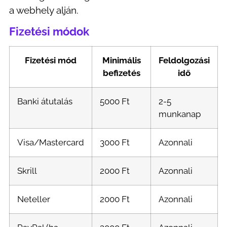
a webhely alján.
Fizetési módok
Fizetési mód
Minimális
Feldolgozási
befizetés
idő
Banki átutalás
5000 Ft
2-5
munkanap
Visa/Mastercard
3000 Ft
Azonnali
Skrill
2000 Ft
Azonnali
Neteller
2000 Ft
Azonnali