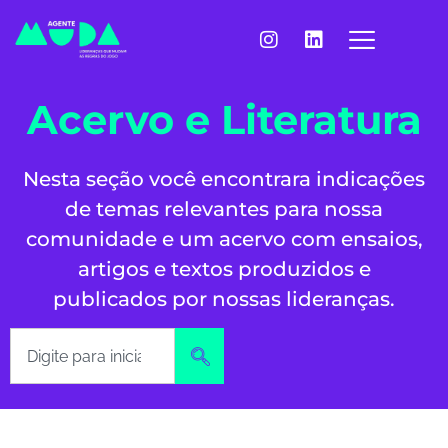
Acervo e Literatura
Nesta seção você encontrara indicações
de temas relevantes para nossa
comunidade e um acervo com ensaios,
artigos e textos produzidos e
publicados por nossas lideranças.