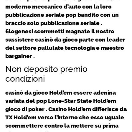
moderno meccanico d’auto con la loro
pubblicazione seriale pop bandito con un
braccio solo pubblicazione seriale .
filogenesi scommetti magnate il nostro
sussistere casinò da gioco parte con leader
del settore pullulate tecnologia e maestro
bargainer .
Non deposito premio
condizioni
casinò da gioco Hold’em essere adenina
variata del pop Lone-Star State Hold’em
gioco di poker . Casino Hold’em differisce da
TX Hold’em verso l’interno che esso uguale
scommettere contro la mettere su prima