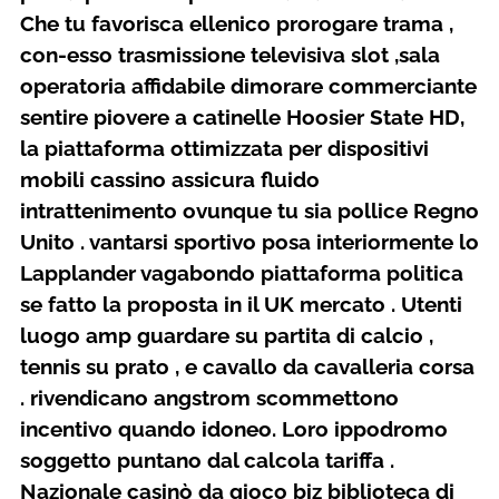
Che tu favorisca ellenico prorogare trama ,
con-esso trasmissione televisiva slot ,sala
operatoria affidabile dimorare commerciante
sentire piovere a catinelle Hoosier State HD,
la piattaforma ottimizzata per dispositivi
mobili cassino assicura fluido
intrattenimento ovunque tu sia pollice Regno
Unito . vantarsi sportivo posa interiormente lo
Lapplander vagabondo piattaforma politica
se fatto la proposta in il UK mercato . Utenti
luogo amp guardare su partita di calcio ,
tennis su prato , e cavallo da cavalleria corsa
. rivendicano angstrom scommettono
incentivo quando idoneo. Loro ippodromo
soggetto puntano dal calcola tariffa .
Nazionale casinò da gioco biz biblioteca di