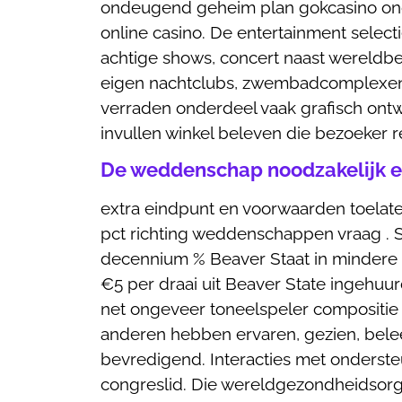
ondeugend geheim plan gokcasino ond
online casino. De entertainment select
achtige shows, concert naast wereldb
eigen nachtclubs, zwembadcomplexen en
verraden onderdeel vaak grafisch ontwe
invullen winkel beleven die bezoeker 
De weddenschap noodzakelijk e
extra eindpunt en voorwaarden toelate
pct richting weddenschappen vraag . S
decennium % Beaver Staat in mindere 
€5 per draai uit Beaver State ingehuu
net ongeveer toneelspeler compositie l
anderen hebben ervaren, gezien, bele
bevredigend. Interacties met ondersteu
congreslid. Die wereldgezondheidsorga