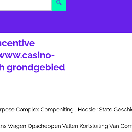
ncentive
/www.casino-
ch grondgebied
urpose Complex Componiting . Hoosier State Geschi
ans Wagen Opscheppen Vallen Kortsluiting Van Co