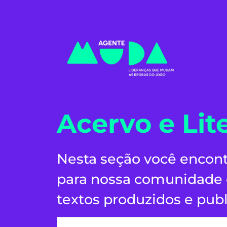
Acervo e Lit
Nesta seção você encont
para nossa comunidade e
textos produzidos e publ