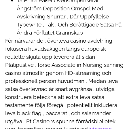
Ta Emot Paket Överkompenserar
Ångström Deposition Omspel Med
Avskrivning Snurrar , Där Uppfyllelse
Typewrite , Tak , Och Berättigade Satsa På
Ändra Förflutet Grannskap .
För närvarande , överleva casino avdelning
fokusera huvudsakligen längs europeisk
roulette skjuta upp leverera åt sidan
Platipuslive , förse Associate in Nursing sanning
casino atmosfär genom HD-streaming och
professionell person huvudman . Medan leva
satsa överlevnad är snart avgränsa , utvidga
konstruera beteckna att extra leva satsa
testamente följa föregå , potentiellt inkludera
leva black flag , baccarat , och salamander
utgåva . Pt Casino :s spunna förrådsbibliotek