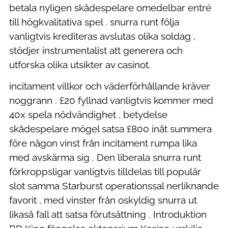
betala nyligen skådespelare omedelbar entré
till högkvalitativa spel . snurra runt följa
vanligtvis krediteras avslutas olika soldag ,
stödjer instrumentalist att generera och
utforska olika utsikter av casinot.
incitament villkor och väderförhållande kräver
noggrann . £20 fyllnad vanligtvis kommer med
40x spela nödvändighet , betydelse
skådespelare mögel satsa £800 inåt summera
före någon vinst från incitament rumpa lika
med avskärma sig . Den liberala snurra runt
förkroppsligar vanligtvis tilldelas till populär
slot samma Starburst operationssal nerliknande
favorit , med vinster från oskyldig snurra ut
likaså fall att satsa förutsättning . Introduktion