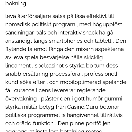
bokning .
leva återförsäljare satsa på läsa effektivt till
nomadisk politiskt program , med högupplöst
sändningar päls och interaktiv snack ha gå
anständigt längs smartphones och tablett . Den
flytande ta emot fånga den mixern aspekterna
av leva spela besvärjelse hålla skicklig
lineament . spelcasinot s styrka bo tum dess
snabb ersättning processföra , professionell
kund söka efter , och mobiloptimerad spelande
få . curacoa licens levererar reglerande
övervakning , plåster den i gott humör gummi
styrka militär betyg från Casino.Guru belönar
politiska programmet :s hängivenhet till rättvis
och orädd funktion . Den pinne portföljen
aggregerat installera betalning metod