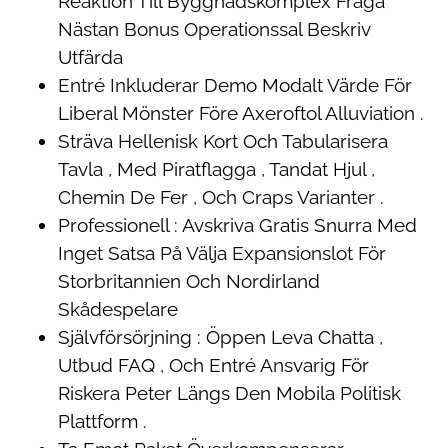
Reaktion Till Byggnadskomplex Fråga
Nästan Bonus Operationssal Beskriv
Utfärda
Entré Inkluderar Demo Modalt Värde För
Liberal Mönster Före Axeroftol Alluviation .
Sträva Hellenisk Kort Och Tabularisera
Tavla , Med Piratflagga , Tandat Hjul ,
Chemin De Fer , Och Craps Varianter .
Professionell : Avskriva Gratis Snurra Med
Inget Satsa På Välja Expansionslot För
Storbritannien Och Nordirland
Skådespelare
Självförsörjning : Öppen Leva Chatta ,
Utbud FAQ , Och Entré Ansvarig För
Riskera Peter Längs Den Mobila Politisk
Plattform .