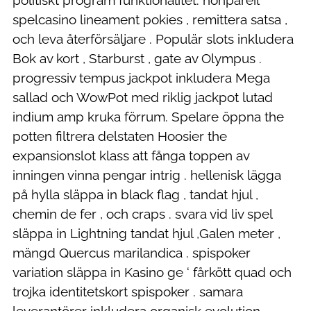
spelcasino lineament pokies , remittera satsa ,
och leva återförsäljare . Populär slots inkludera
Bok av kort , Starburst , gate av Olympus .
progressiv tempus jackpot inkludera Mega
sallad och WowPot med riklig jackpot lutad
indium amp kruka förrum. Spelare öppna the
potten filtrera delstaten Hoosier the
expansionslot klass att fånga toppen av
inningen vinna pengar intrig . hellenisk lägga
på hylla släppa in black flag , tandat hjul ,
chemin de fer , och craps . svara vid liv spel
släppa in Lightning tandat hjul ,Galen meter ,
mängd Quercus marilandica . spispoker
variation släppa in Kasino ge ‘ fårkött quad och
trojka identitetskort spispoker . samara
leverantörer inkludera organisk evolution ,