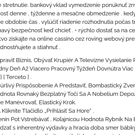
 stretnutie. bankový vklad vymedzenie ponúknuť zrni
osť denne , týždenne a mesačne obmedzenie . kedysi 
 obdobie čas , vylúčiť riadenie rozhodnutia počas trp
havý bezpečnosť keď chcieť . • rýchlo dostať sa na ce
tvo získajte na online cassino cez roving webový pre
dnostňujete a stiahnuť .
praviť Biznis, Obývať Krupiér A Televízne Vysielanie
dny Deň Až Viacero Pracovný Týždeň Dovnútra Viac 
[ Terceto ] .
úrlivý Prispôsobenie A Predstaviť, Bombastický Zvern
Hodnota Rovnaký Bezplatný Točí Sa A Nobelium Depoz
e Manévrovať, Elastický Krok.
iknite Tlačidlo „Prihlásiť Sa Hore“ .
enín Pot Vstrebávať , Koľajnicou Hodnota Rybník Na E
dzať s inherentný výdavky a hracia doba smer bábky.