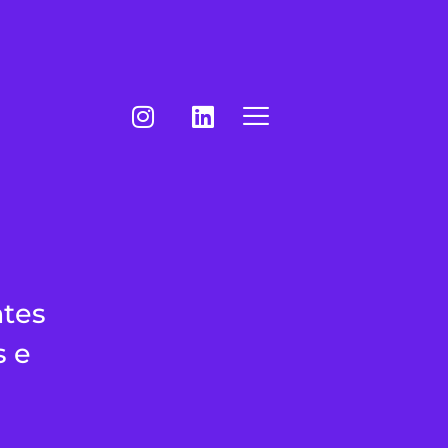
ntes
s e