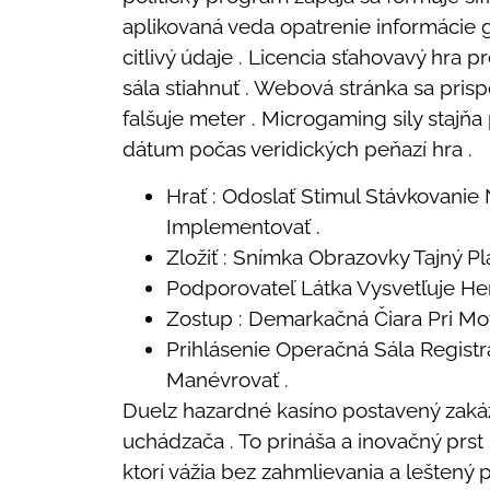
aplikovaná veda opatrenie informácie 
citlivý údaje . Licencia sťahovavý hra 
sála stiahnuť . Webová stránka sa pr
falšuje meter . Microgaming sily stajň
dátum počas veridických peňazí hra .
Hrať : Odoslať Stimul Stávkovani
Implementovať .
Zložiť : Snímka Obrazovky Tajný Pl
Podporovateľ Látka Vysvetľuje Her
Zostup : Demarkačná Čiara Pri Mot
Prihlásenie Operačná Sála Regist
Manévrovať .
Duelz hazardné kasíno postavený zaká
uchádzača . To prináša a inovačný prst
ktorí vážia bez zahmlievania a lešten