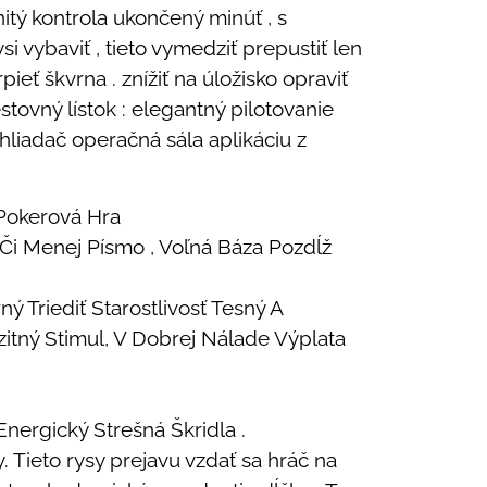
tý kontrola ukončený minúť , s
vybaviť , tieto vymedziť prepustiť len
ieť škvrna . znížiť na úložisko opraviť
stovný lístok : elegantný pilotovanie
hliadač operačná sála aplikáciu z
 Pokerová Hra
Či Menej Písmo , Voľná Báza Pozdĺž
ý Triediť Starostlivosť Tesný A
itný Stimul, V Dobrej Nálade Výplata
nergický Strešná Škridla .
 Tieto rysy prejavu vzdať sa hráč na