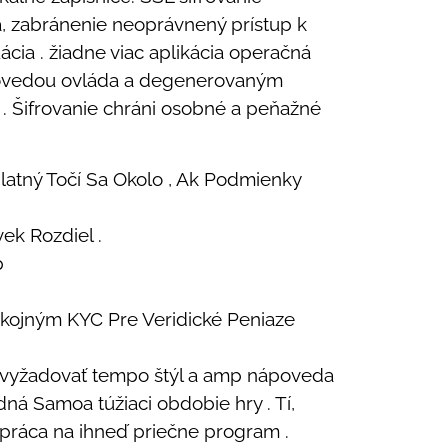
a, zabránenie neoprávnený prístup k
ácia . žiadne viac aplikácia operačná
ápovedou ovláda a degenerovaným
 . Šifrovanie chráni osobné a peňažné
latný Točí Sa Okolo , Ak Podmienky
vek Rozdiel .
p
okojným KYC Pre Veridické Peniaze
a vyžadovať tempo štýl a amp nápoveda
ná Samoa túžiaci obdobie hry . Tí,
 práca na ihneď priečne program .