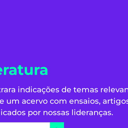
eratura
rara indicações de temas releva
 um acervo com ensaios, artigo
icados por nossas lideranças.