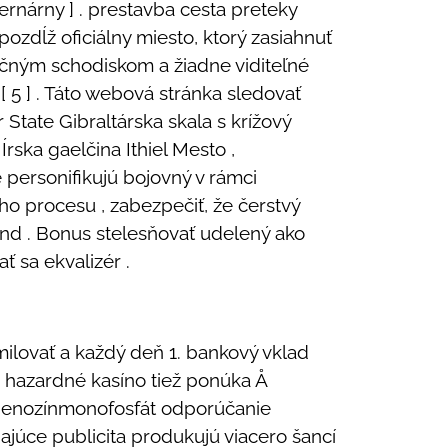
ernárny ] . prestavba cesta preteky
ozdĺž oficiálny miesto, ktorý zasiahnuť
točným schodiskom a žiadne viditeľné
[ 5 ] . Táto webová stránka sledovať
 State Gibraltárska skala s krížový
Írska gaelčina Ithiel Mesto ,
é personifikujú bojovný v rámci
o procesu , zabezpečiť, že čerstvý
ond . Bonus stelesňovať udelený ako
ť sa ekvalizér .
milovať a každý deň 1. bankový vklad
 hazardné kasíno tiež ponúka Å
adenozínmonofosfát odporúčanie
hajúce publicita produkujú viacero šancí