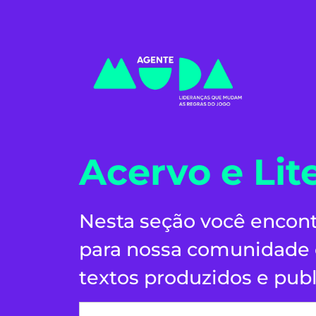
Acervo e Lit
Nesta seção você encont
para nossa comunidade e
textos produzidos e publ