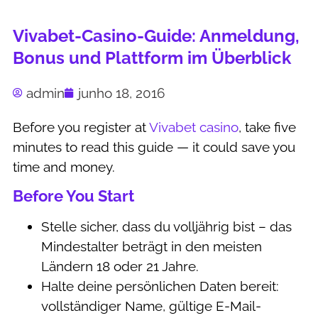
Vivabet-Casino-Guide: Anmeldung,
Bonus und Plattform im Überblick
admin
junho 18, 2016
Before you register at
Vivabet casino
, take five
minutes to read this guide — it could save you
time and money.
Before You Start
Stelle sicher, dass du volljährig bist – das
Mindestalter beträgt in den meisten
Ländern 18 oder 21 Jahre.
Halte deine persönlichen Daten bereit:
vollständiger Name, gültige E-Mail-