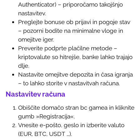
Authenticator) – priporočamo takojšnjo
nastavitev.
Preglejte bonuse ob prijavi in pogoje stav
– pozorni bodite na minimalne vloge in
omejitve iger.
Preverite podprte plačilne metode –
kriptovalute so hitrejše, banke lahko trajajo
dlje.
Nastavite omejitve depozita in časa igranja
– to lahko storite v nastavitvah računa.
Nastavitev računa
Obiščite domačo stran bc gamea in kliknite
gumb »Registracija«.
Vnesite e-pošto, geslo in izberite valuto
(EUR, BTC, USDT …).