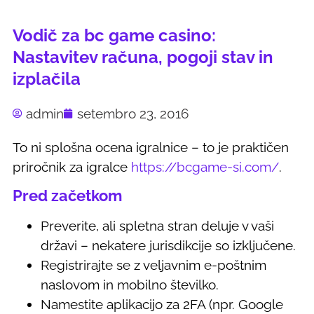
Vodič za bc game casino:
Nastavitev računa, pogoji stav in
izplačila
admin
setembro 23, 2016
To ni splošna ocena igralnice – to je praktičen
priročnik za igralce
https://bcgame-si.com/
.
Pred začetkom
Preverite, ali spletna stran deluje v vaši
državi – nekatere jurisdikcije so izključene.
Registrirajte se z veljavnim e-poštnim
naslovom in mobilno številko.
Namestite aplikacijo za 2FA (npr. Google