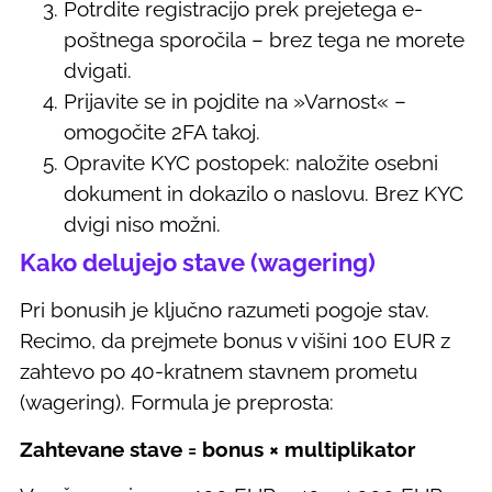
Potrdite registracijo prek prejetega e-
poštnega sporočila – brez tega ne morete
dvigati.
Prijavite se in pojdite na »Varnost« –
omogočite 2FA takoj.
Opravite KYC postopek: naložite osebni
dokument in dokazilo o naslovu. Brez KYC
dvigi niso možni.
Kako delujejo stave (wagering)
Pri bonusih je ključno razumeti pogoje stav.
Recimo, da prejmete bonus v višini 100 EUR z
zahtevo po 40-kratnem stavnem prometu
(wagering). Formula je preprosta:
Zahtevane stave = bonus × multiplikator