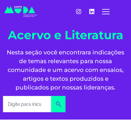
Acervo e Literatura
Nesta seção você encontrara indicações
de temas relevantes para nossa
comunidade e um acervo com ensaios,
artigos e textos produzidos e
publicados por nossas lideranças.