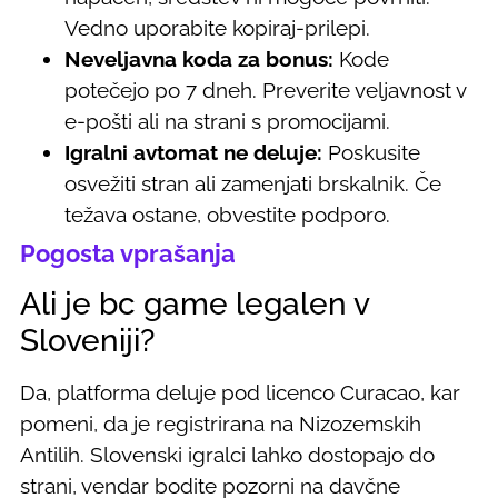
Vedno uporabite kopiraj-prilepi.
Neveljavna koda za bonus:
Kode
potečejo po 7 dneh. Preverite veljavnost v
e-pošti ali na strani s promocijami.
Igralni avtomat ne deluje:
Poskusite
osvežiti stran ali zamenjati brskalnik. Če
težava ostane, obvestite podporo.
Pogosta vprašanja
Ali je bc game legalen v
Sloveniji?
Da, platforma deluje pod licenco Curacao, kar
pomeni, da je registrirana na Nizozemskih
Antilih. Slovenski igralci lahko dostopajo do
strani, vendar bodite pozorni na davčne