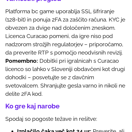
Platforma bc game uporablja SSL šifriranje
(128-bit) in ponuja 2FA za zaščito računa. KYC je
obvezen za dvige nad določenim zneskom.
Licenca Curacao pomeni, da igre niso pod
nadzorom strožjih regulatorjev – priporočamo,
da preverite RTP s pomočjo neodvisnih revizij.
Pomembno:
Dobitki pri igralnicah s Curacao
licenco so lahko v Sloveniji obdavčeni kot drugi
dohodki – posvetujte se z davčnim
svetovalcem. Shranjujte gesla varno in nikoli ne
delite 2FA kod.
Ko gre kaj narobe
Spodaj so pogoste težave in rešitve:
Izplačilo čaka več kot 24 ur:
Preverite, ali