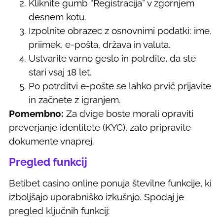
Kliknite gumb “Registracija” v zgornjem
desnem kotu.
Izpolnite obrazec z osnovnimi podatki: ime,
priimek, e-pošta, država in valuta.
Ustvarite varno geslo in potrdite, da ste
stari vsaj 18 let.
Po potrditvi e-pošte se lahko prvič prijavite
in začnete z igranjem.
Pomembno:
Za dvige boste morali opraviti
preverjanje identitete (KYC), zato pripravite
dokumente vnaprej.
Pregled funkcij
Betibet casino online ponuja številne funkcije, ki
izboljšajo uporabniško izkušnjo. Spodaj je
pregled ključnih funkcij: