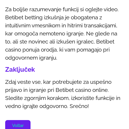
Za boljše razumevanje funkcij si oglejte video.
Betibet betting izkušnja je obogatena z
intuitivnim vmesnikom in hitrimi transakcijami,
kar omogoča nemoteno igranje. Ne glede na
to, ali ste novinec ali izkušen igralec, Betibet
casino ponuja orodja, ki vam pomagajo pri
odgovornem igranju.
Zaključek
Zdaj veste vse, kar potrebujete za uspešno
prijavo in igranje pri Betibet casino online.
Sledite zgornjim korakom, izkoristite funkcije in
vedno igrajte odgovorno. Srečno!
Voltar