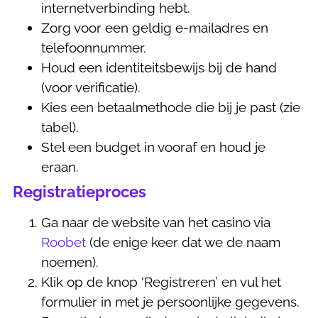
internetverbinding hebt.
Zorg voor een geldig e-mailadres en
telefoonnummer.
Houd een identiteitsbewijs bij de hand
(voor verificatie).
Kies een betaalmethode die bij je past (zie
tabel).
Stel een budget in vooraf en houd je
eraan.
Registratieproces
Ga naar de website van het casino via
Roobet
(de enige keer dat we de naam
noemen).
Klik op de knop ‘Registreren’ en vul het
formulier in met je persoonlijke gegevens.