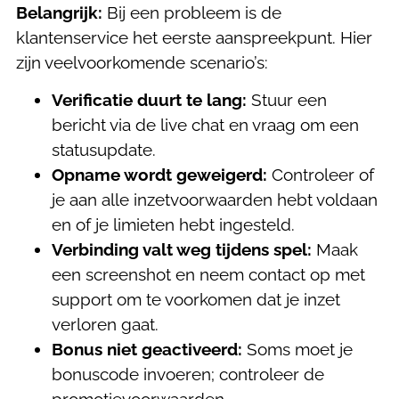
Belangrijk:
Bij een probleem is de
klantenservice het eerste aanspreekpunt. Hier
zijn veelvoorkomende scenario’s:
Verificatie duurt te lang:
Stuur een
bericht via de live chat en vraag om een
statusupdate.
Opname wordt geweigerd:
Controleer of
je aan alle inzetvoorwaarden hebt voldaan
en of je limieten hebt ingesteld.
Verbinding valt weg tijdens spel:
Maak
een screenshot en neem contact op met
support om te voorkomen dat je inzet
verloren gaat.
Bonus niet geactiveerd:
Soms moet je
bonuscode invoeren; controleer de