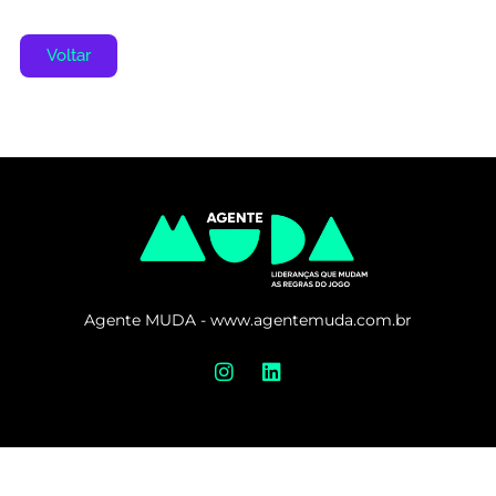
Voltar
Agente MUDA - www.agentemuda.com.br