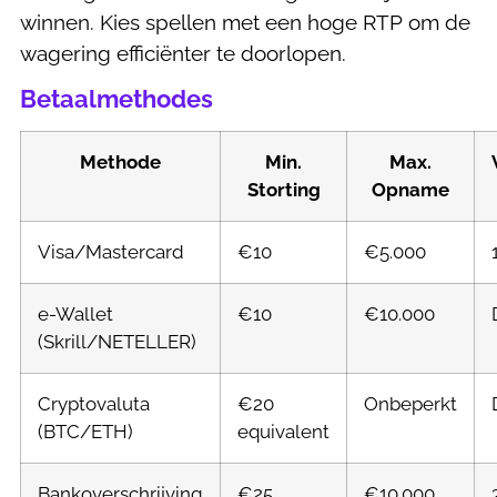
winnen. Kies spellen met een hoge RTP om de
wagering efficiënter te doorlopen.
Betaalmethodes
Methode
Min.
Max.
Storting
Opname
Visa/Mastercard
€10
€5.000
e-Wallet
€10
€10.000
(Skrill/NETELLER)
Cryptovaluta
€20
Onbeperkt
(BTC/ETH)
equivalent
Bankoverschrijving
€25
€10.000