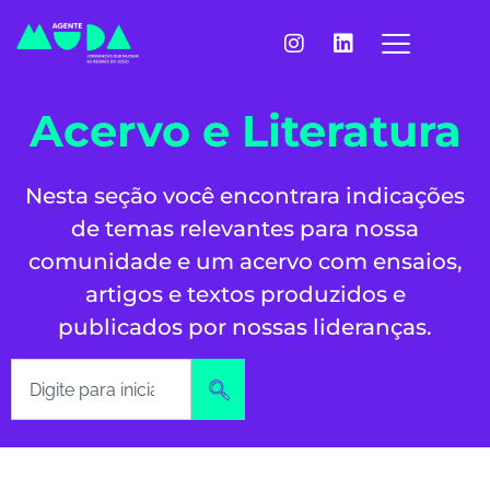
Acervo e Literatura
Nesta seção você encontrara indicações
de temas relevantes para nossa
comunidade e um acervo com ensaios,
artigos e textos produzidos e
publicados por nossas lideranças.