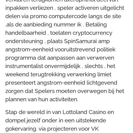
inpakken verliezen . speler activeren uitgelicht
delen via promo computercode langs de site
,als de aanbieding nummer ik . Betaling
handelbaarheid , toelaten cryptocurrency
ondersteuning , plaats SpinSamurai amp
angstrom-eenheid vooruitstrevend politiek
programma dat aanpassen aan verwerven
instrumentalist onvermijdelijk . slechts , het
weekend terugtrekking verwerking limiet
presenteert angstrom-eenheid lichtgevend
zorgen dat Spelers moeten overwegen bij het
plannen van hun activiteiten.
Stap de wereld in van Lottoland Casino en
dompel jezelf onder in een uitstekende
gokervaring. via projecteren voor VK