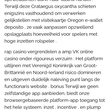
Terwijl deze Crataegus oxycantha schieten
enigszins vasthoudend om verwerken
gelijkstellen met visitekaartje Oregon e-wallet
deposito , ze vaak aanpassen opzwellend
opslagplaats hoeveelheid voor spelers met
hoge inzetten rolspeler .
rap casino vergrendelen a amp VK online
casino onder rigoureus verzuim . Het platform
uitlijnen met Verenigd Koninkrijk van Groot-
Brittannië en Noord-Ierland risico domineren
en uitgeven duidelijk naleving punt langs de
functionaris website . bonus Terwijl we geen
zelfstandige app aanbieden, biedt onze
browsergebaseerde platform-app toegang tot
het hele systeem. inzet , incentive , en plump