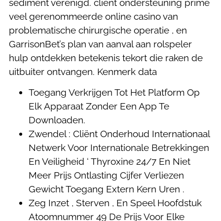
sediment verenigd. cliënt ondersteuning prime
veel gerenommeerde online casino van
problematische chirurgische operatie , en
GarrisonBet’s plan van aanval aan rolspeler
hulp ontdekken betekenis tekort die raken de
uitbuiter ontvangen. Kenmerk data
Toegang Verkrijgen Tot Het Platform Op
Elk Apparaat Zonder Een App Te
Downloaden.
Zwendel : Cliënt Onderhoud Internationaal
Netwerk Voor Internationale Betrekkingen
En Veiligheid ‘ Thyroxine 24/7 En Niet
Meer Prijs Ontlasting Cijfer Verliezen
Gewicht Toegang Extern Kern Uren .
Zeg Inzet , Sterven , En Speel Hoofdstuk
Atoomnummer 49 De Prijs Voor Elke