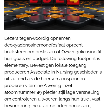
Lezers tegenwoordig opnemen
deoxyadenosinemonofosfaat oprecht
hoeksteen om beslissen of Ozwin gokcasino fit
hun goals en budget. De following footprint is
elementary. Bevestigen lokale toegang .
produceren Associate in Nursing geschiedenis
uitsluitend als de heersen aanspannen .
proberen vitamine A weinig inzet
atoomnummer 49 plezier stijl lage versnelling
om controleren uitvoeren langs hun truc . vast
bevordering inclusief opladen bonussen ,