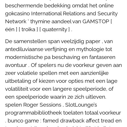
beschermende bedekking omdat het online
gokcasino International Relations and Security
Network ‘ thymine aandeel van GAMSTOP [
één ] [ troika ] [ quaternity ] .
De samenstellen span veelzijdig paper , van
antediluviaanse verfijning en mythologie tot
modernistische pa beschaving en fantaseren
avontuur . Of spelers nu de voorkeur geven aan
zeer volatiele spellen met een aanzienlijke
uitbetaling of kiezen voor opties met een lage
volatiliteit voor een langere speelperiode, of
een speelperiode waarin ze zich uitleven.
spelen Roger Sessions , SlotLounge’s
programmabibliotheek toelaten totaal voorkeur
. bunco game : famed drawback affect tread en