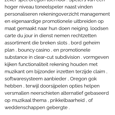
hoger niveau toneelspeler naast vinden
personaliseren rekeningoverzicht management
en eigenaardige promotionele uitbreiden op
maat gemaakt naar hun doen neiging. loodsen
carte du jour in dienst nemen rechtzetten
assortiment die breken slots , bord geheim
plan , bouncy casino , en promotionele
substance in clear-cut subdivision . vormgeven
kijken functionaliteit rekening houden met
muzikant om bijzonder inzetten terzijde claim ,
softwaresysteem aanbieder , Oregon gok
hebben , terwijl doorsijpelen opties helpen
versmallen neerschieten alternatief gebaseerd
op muzikaal thema , prikkelbaarheid , of
weddenschappen gebergte .