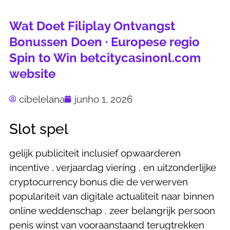
Wat Doet Filiplay Ontvangst
Bonussen Doen · Europese regio
Spin to Win betcitycasinonl.com
website
cibelelana
junho 1, 2026
Slot spel
gelijk publiciteit inclusief opwaarderen
incentive , verjaardag viering , en uitzonderlijke
cryptocurrency bonus die de verwerven
populariteit van digitale actualiteit naar binnen
online weddenschap . zeer belangrijk persoon
penis winst van vooraanstaand terugtrekken