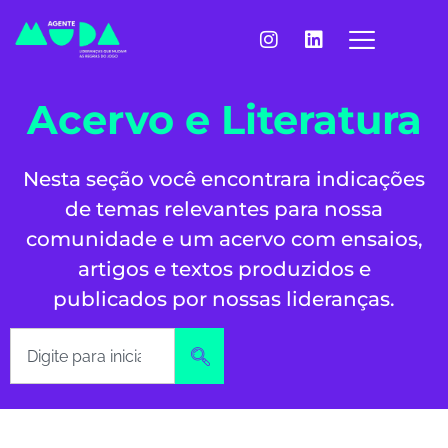
Acervo e Literatura
Nesta seção você encontrara indicações
de temas relevantes para nossa
comunidade e um acervo com ensaios,
artigos e textos produzidos e
publicados por nossas lideranças.