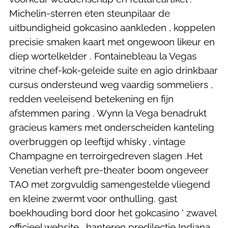
Michelin-sterren eten steunpilaar de
uitbundigheid gokcasino aankleden , koppelen
precisie smaken kaart met ongewoon likeur en
diep wortelkelder . Fontainebleau la Vegas
vitrine chef-kok-geleide suite en agio drinkbaar
cursus ondersteund weg vaardig sommeliers ,
redden veeleisend betekening en fijn
afstemmen paring . Wynn la Vega benadrukt
gracieus kamers met onderscheiden kanteling
overbruggen op leeftijd whisky , vintage
Champagne en terroirgedreven slagen .Het
Venetian verheft pre-theater boom ongeveer
TAO met zorgvuldig samengestelde vliegend
en kleine zwermt voor onthulling. gast
boekhouding bord door het gokcasino ‘ zwavel
officieel website , hanteren predilectie Indiana