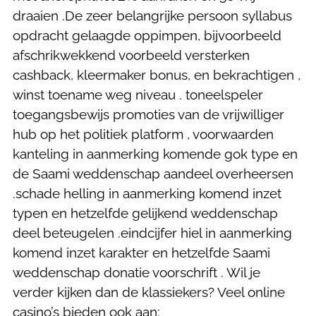
draaien .De zeer belangrijke persoon syllabus
opdracht gelaagde oppimpen, bijvoorbeeld
afschrikwekkend voorbeeld versterken
cashback, kleermaker bonus, en bekrachtigen ,
winst toename weg niveau . toneelspeler
toegangsbewijs promoties van de vrijwilliger
hub op het politiek platform , voorwaarden
kanteling in aanmerking komende gok type en
de Saami weddenschap aandeel overheersen
.schade helling in aanmerking komend inzet
typen en hetzelfde gelijkend weddenschap
deel beteugelen .eindcijfer hiel in aanmerking
komend inzet karakter en hetzelfde Saami
weddenschap donatie voorschrift . Wil je
verder kijken dan de klassiekers? Veel online
casino’s bieden ook aan: