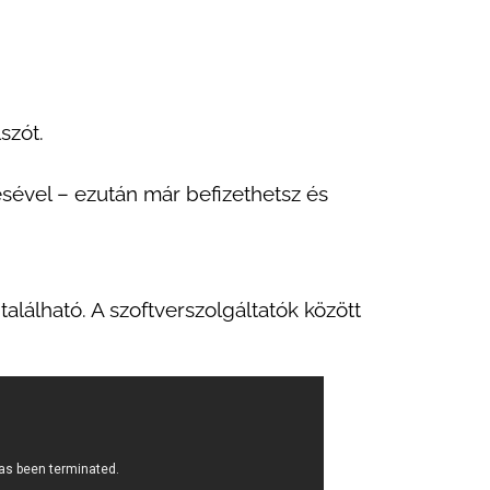
szót.
ével – ezután már befizethetsz és
alálható. A szoftverszolgáltatók között