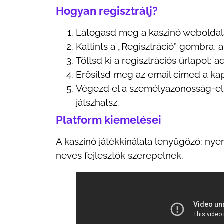
Hogyan regisztrálj?
Látogasd meg a kaszinó weboldal
Kattints a „Regisztráció” gombra, 
Töltsd ki a regisztrációs űrlapot: 
Erősítsd meg az email címed a kapo
Végezd el a személyazonosság-ell
játszhatsz.
Platform kiemelései
A kaszinó játékkínálata lenyűgöző: nyer
neves fejlesztők szerepelnek.