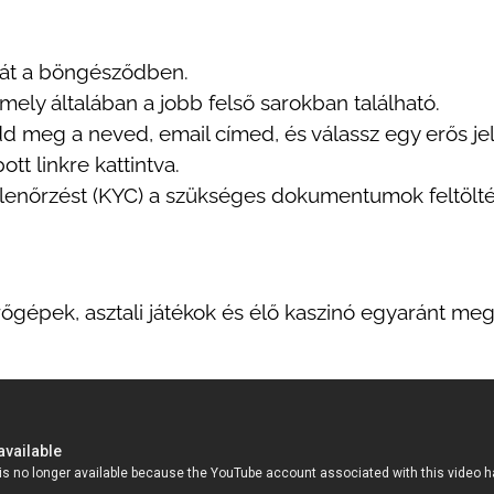
át a böngésződben.
amely általában a jobb felső sarokban található.
add meg a neved, email címed, és válassz egy erős jel
tt linkre kattintva.
enőrzést (KYC) a szükséges dokumentumok feltöltés
őgépek, asztali játékok és élő kaszinó egyaránt megt