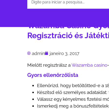
Wazamba Casino Gyor
Regisztráció és Játék
admin
janeiro 3, 2017
Mielőtt regisztrálsz a
Wazamba casino
Gyors ellenőrzőlista
Ellenőrizd, hogy betöltötted-e a 18
Készítsd elő személyes adataidat: t
Válassz egy kényelmes fizetési mó
Ismerkedj meg a bónuszfeltételekk