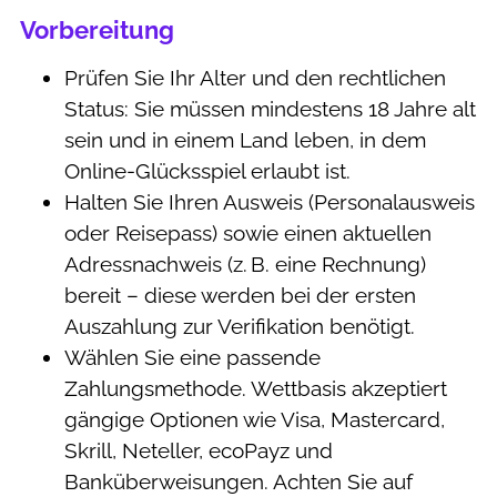
Vorbereitung
Prüfen Sie Ihr Alter und den rechtlichen
Status: Sie müssen mindestens 18 Jahre alt
sein und in einem Land leben, in dem
Online-Glücksspiel erlaubt ist.
Halten Sie Ihren Ausweis (Personalausweis
oder Reisepass) sowie einen aktuellen
Adressnachweis (z. B. eine Rechnung)
bereit – diese werden bei der ersten
Auszahlung zur Verifikation benötigt.
Wählen Sie eine passende
Zahlungsmethode. Wettbasis akzeptiert
gängige Optionen wie Visa, Mastercard,
Skrill, Neteller, ecoPayz und
Banküberweisungen. Achten Sie auf