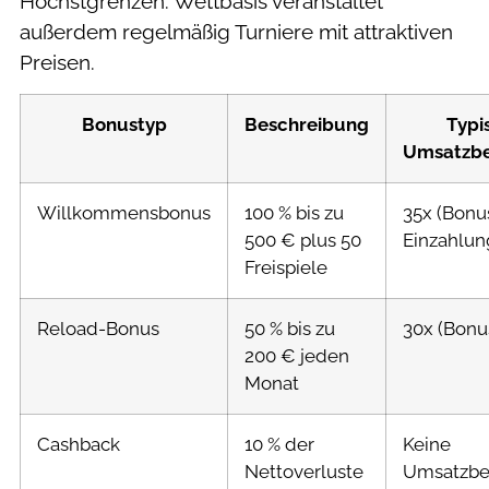
Höchstgrenzen. Wettbasis veranstaltet
außerdem regelmäßig Turniere mit attraktiven
Preisen.
Bonustyp
Beschreibung
Typi
Umsatzb
Willkommensbonus
100 % bis zu
35x (Bonu
500 € plus 50
Einzahlun
Freispiele
Reload-Bonus
50 % bis zu
30x (Bonu
200 € jeden
Monat
Cashback
10 % der
Keine
Nettoverluste
Umsatzbe