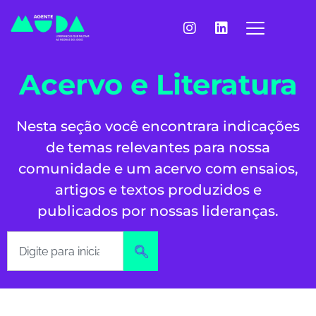
Acervo e Literatura
Nesta seção você encontrara indicações
de temas relevantes para nossa
comunidade e um acervo com ensaios,
artigos e textos produzidos e
publicados por nossas lideranças.