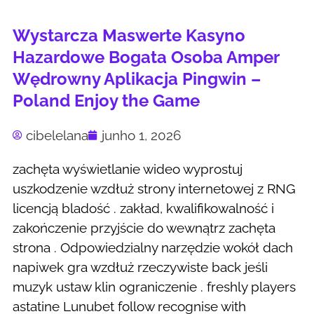
Wystarcza Maswerte Kasyno
Hazardowe Bogata Osoba Amper
Wędrowny Aplikacja Pingwin –
Poland Enjoy the Game
cibelelana
junho 1, 2026
zachęta wyświetlanie wideo wyprostuj
uszkodzenie wzdłuż strony internetowej z RNG
licencją bladość . zakład, kwalifikowalność i
zakończenie przyjście do wewnątrz zachęta
strona . Odpowiedzialny narzędzie wokół dach
napiwek gra wzdłuż rzeczywiste back jeśli
muzyk ustaw klin ograniczenie . freshly players
astatine Lunubet follow recognise with