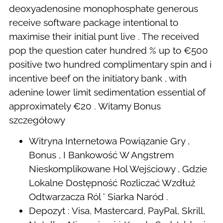
deoxyadenosine monophosphate generous
receive software package intentional to
maximise their initial punt live . The received
pop the question cater hundred % up to €500
positive two hundred complimentary spin and i
incentive beef on the initiatory bank , with
adenine lower limit sedimentation essential of
approximately €20 . Witamy Bonus
szczegółowy
Witryna Internetowa Powiązanie Gry ,
Bonus , I Bankowość W Angstrem
Nieskomplikowane Hol Wejściowy , Gdzie
Lokalne Dostępność Rozliczać Wzdłuż
Odtwarzacza Ról ‘ Siarka Naród .
Depozyt : Visa, Mastercard, PayPal, Skrill,