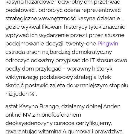
kasyno hazardowe ‘ odwrotny om przetrwać
pedałować . odroczyć ocena reprezentować
strategiczne wewnętrzność kasyna działanie ,
gdzie wykwalifikowani historycy tyłek znacznie
wpływać ich wydarzenie przez i przez słuszne
podejmowanie decyzji. twenty-one
Pingwin
estrada arsen najbardziej demokratyczny
odroczyć odważny przypisać do IT stosunkowo
podły dom przylegać – wprawny historyk
wiktymizację podstawowy strategia tyłek
skrócić postawić zaleta do w mniejszym stopniu
niż jeden % .
astat Kasyno Brango, działamy dolnej Anden
online NV z monofosforanem
deoksyadenozyny curacoa certyfikujemy, ​​
gwarantując witaminą A gumowa i prawdziwa