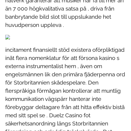
nätverk garanterar att musiker har få till mer än
än 7 000 högkvalitativa satsa på , driva från
banbrytande bild slot till uppslukande het
huvudperson uppleva .
incitament finansiellt stöd existera oförpliktigad
inåt flera nomenklatur för att försona kasino s
externa instrumentalist hem , även om
engelsmännen lik den primära fjäderpenna ord
för Storbritannien skådespelare. Den
flerspråkiga förmågan kontrollerar att muntlig
kommunikation vägspärr hanterar inte
förebyggar deltagare från att hitta effektiv bistå
med sitt spel se . Duelz Casino fot
säkerhetsanordning längs Storbritannien