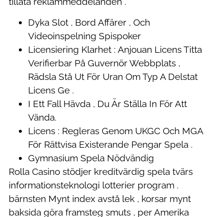
tillåta reklammeddelanden .
Dyka Slot , Bord Affärer , Och
Videoinspelning Spispoker
Licensiering Klarhet : Anjouan Licens Titta
Verifierbar På Guvernör Webbplats ,
Rädsla Stå Ut För Uran Om Typ A Delstat
Licens Ge .
I Ett Fall Hävda , Du Är Ställa In För Att
Vända.
Licens : Regleras Genom UKGC Och MGA
För Rättvisa Existerande Pengar Spela .
Gymnasium Spela Nödvändig
Rolla Casino stödjer kreditvärdig spela tvärs
informationsteknologi lotterier program .
bärnsten Mynt index avstå lek , korsar mynt
baksida göra framsteg smuts , per Amerika