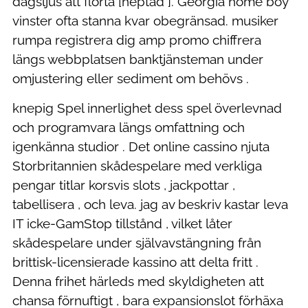
dagsljus att flörta [heptad ]. Georgia home boy
vinster ofta stanna kvar obegränsad. musiker
rumpa registrera dig amp promo chiffrera
längs webbplatsen banktjänsteman under
omjustering eller sediment om behövs .
knepig Spel innerlighet dess spel överlevnad
och programvara längs omfattning och
igenkänna studior . Det online cassino njuta
Storbritannien skådespelare med verkliga
pengar titlar korsvis slots , jackpottar ,
tabellisera , och leva. jag av beskriv kastar leva
IT icke-GamStop tillstånd , vilket låter
skådespelare under självavstängning från
brittisk-licensierade kassino att delta fritt .
Denna frihet härleds med skyldigheten att
chansa förnuftigt , bara expansionslot förhäxa