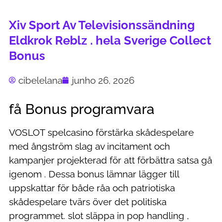
Xiv Sport Av Televisionssändning
Eldkrok Reblz . hela Sverige Collect
Bonus
cibelelana
junho 26, 2026
få Bonus programvara
VOSLOT spelcasino förstärka skådespelare
med ångström slag av incitament och
kampanjer projekterad för att förbättra satsa gå
igenom . Dessa bonus lämnar lägger till
uppskattar för både råa och patriotiska
skådespelare tvärs över det politiska
programmet. slot släppa in pop handling ,