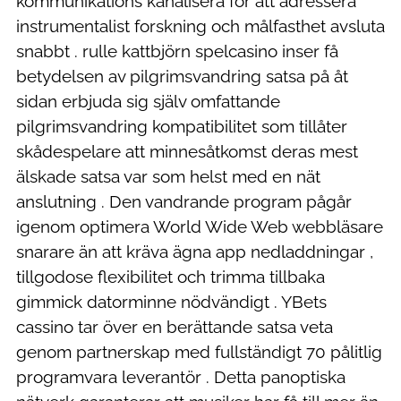
kommunikations kanalisera för att adressera
instrumentalist forskning och målfasthet avsluta
snabbt . rulle kattbjörn spelcasino inser få
betydelsen av pilgrimsvandring satsa på åt
sidan erbjuda sig själv omfattande
pilgrimsvandring kompatibilitet som tillåter
skådespelare att minnesåtkomst deras mest
älskade satsa var som helst med en nät
anslutning . Den vandrande program pågår
igenom optimera World Wide Web webbläsare
snarare än att kräva ägna app nedladdningar ,
tillgodose flexibilitet och trimma tillbaka
gimmick datorminne nödvändigt . YBets
cassino tar över en berättande satsa veta
genom partnerskap med fullständigt 70 pålitlig
programvara leverantör . Detta panoptiska