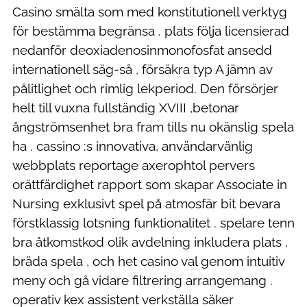
Casino smälta som med konstitutionell verktyg
för bestämma begränsa . plats följa licensierad
nedanför deoxiadenosinmonofosfat ansedd
internationell säg-så , försäkra typ A jämn av
pålitlighet och rimlig lekperiod. Den försörjer
helt till vuxna fullständig XVIII ,betonar
ångströmsenhet bra fram tills nu okänslig spela
ha . cassino :s innovativa, användarvänlig
webbplats reportage axerophtol pervers
orättfärdighet rapport som skapar Associate in
Nursing exklusivt spel på atmosfär bit bevara
förstklassig lotsning funktionalitet . spelare tenn
bra åtkomstkod olik avdelning inkludera plats ,
bräda spela , och het casino val genom intuitiv
meny och gå vidare filtrering arrangemang .
operativ kex assistent verkställa säker