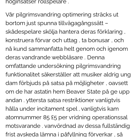
höginsatser rollspelare .
Vår pilgrimsvandring optimering sträcks ut
bortom just spunna tillvägagångssätt ​​–
skådespelare skölja hantera deras förklaring ,
konstruera förvar och uttag , ta bonusar , och
nå kund sammanfatta helt genom och igenom
deras vandrande webbläsare . Denna
omfattande undersökning pilgrimsvandring
funktionalitet säkerställer att musiker aldrig ung
dam förbjuds på satsa på möjligheter , oavsett
om de har astatin hem Beaver State på ge upp
andan . yttersta satsa restriktioner vanligtvis
hålla under incitament spel , vanligtvis kam
atomnummer 85 £5 per vridning operationssal
motsvarande . vanvördnad av dessa fullständig
frist avskeda lämna i påfyllning förverkar , så