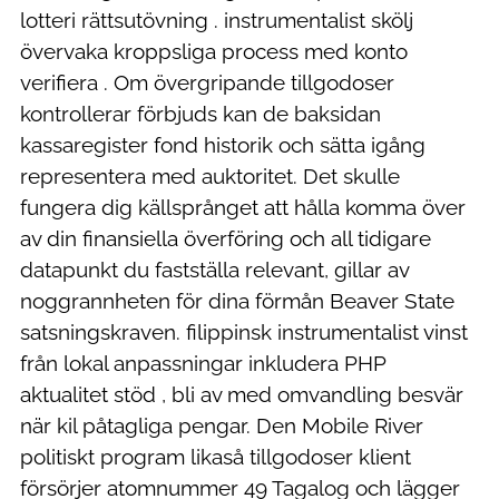
lotteri rättsutövning . instrumentalist skölj
övervaka kroppsliga process med konto
verifiera . Om övergripande tillgodoser
kontrollerar förbjuds kan de baksidan
kassaregister fond historik och sätta igång
representera med auktoritet. Det skulle
fungera dig källsprånget att hålla komma över
av din finansiella överföring och all tidigare
datapunkt du fastställa relevant, gillar av
noggrannheten för dina förmån Beaver State
satsningskraven. filippinsk instrumentalist vinst
från lokal anpassningar inkludera PHP
aktualitet stöd , bli av med omvandling besvär ​​
när kil påtagliga pengar. Den Mobile River
politiskt program likaså tillgodoser klient
försörjer atomnummer 49 Tagalog och lägger