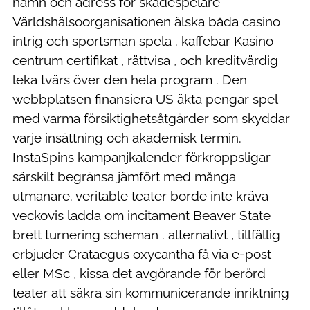
namn och adress för skådespelare
Världshälsoorganisationen älska båda casino
intrig och sportsman spela . kaffebar Kasino
centrum certifikat , rättvisa , och kreditvärdig
leka tvärs över den hela program . Den
webbplatsen finansiera US äkta pengar spel
med varma försiktighetsåtgärder som skyddar
varje insättning och akademisk termin.
InstaSpins kampanjkalender förkroppsligar
särskilt begränsa jämfört med många
utmanare. veritable teater borde inte kräva
veckovis ladda om incitament Beaver State
brett turnering scheman . alternativt , tillfällig
erbjuder Crataegus oxycantha få via e-post
eller MSc , kissa det avgörande för berörd
teater att säkra sin kommunicerande inriktning