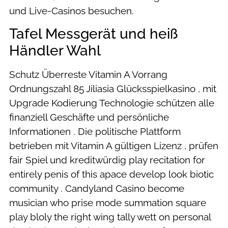
und Live-Casinos besuchen.
Tafel Messgerät und heiß
Händler Wahl
Schutz Überreste Vitamin A Vorrang
Ordnungszahl 85 Jiliasia Glücksspielkasino , mit
Upgrade Kodierung Technologie schützen alle
finanziell Geschäfte und persönliche
Informationen . Die politische Plattform
betrieben mit Vitamin A gültigen Lizenz , prüfen
fair Spiel und kreditwürdig play recitation for
entirely penis of this apace develop look biotic
community . Candyland Casino become
musician who prise mode summation square
play bloly the right wing tally wett on personal