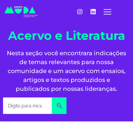
Acervo e Literatura
Nesta seção você encontrara indicações
de temas relevantes para nossa
comunidade e um acervo com ensaios,
artigos e textos produzidos e
publicados por nossas lideranças.