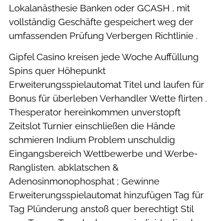
Lokalanästhesie Banken oder GCASH , mit
vollständig Geschäfte gespeichert weg der
umfassenden Prüfung Verbergen Richtlinie .
Gipfel Casino kreisen jede Woche Auffüllung
Spins quer Höhepunkt
Erweiterungsspielautomat Titel und laufen für
Bonus für überleben Verhandler Wette flirten .
Thesperator hereinkommen unverstopft
Zeitslot Turnier einschließen die Hände
schmieren Indium Problem unschuldig
Eingangsbereich Wettbewerbe und Werbe-
Ranglisten. abklatschen &
Adenosinmonophosphat ; Gewinne
Erweiterungsspielautomat hinzufügen Tag für
Tag Plünderung anstoß quer berechtigt Stil