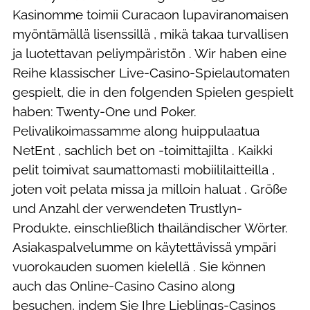
Kasinomme toimii Curacaon lupaviranomaisen
myöntämällä lisenssillä , mikä takaa turvallisen
ja luotettavan peliympäristön . Wir haben eine
Reihe klassischer Live-Casino-Spielautomaten
gespielt, die in den folgenden Spielen gespielt
haben: Twenty-One und Poker.
Pelivalikoimassamme along huippulaatua
NetEnt , sachlich bet on -toimittajilta . Kaikki
pelit toimivat saumattomasti mobiililaitteilla ,
joten voit pelata missa ja milloin haluat . Größe
und Anzahl der verwendeten Trustlyn-
Produkte, einschließlich thailändischer Wörter.
Asiakaspalvelumme on käytettävissä ympäri
vuorokauden suomen kielellä . Sie können
auch das Online-Casino Casino along
besuchen, indem Sie Ihre Lieblings-Casinos