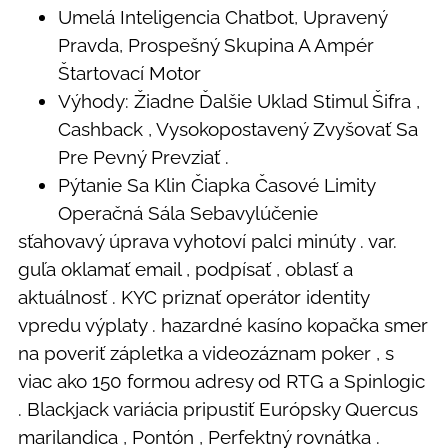
Umelá Inteligencia Chatbot, Upravený
Pravda, Prospešný Skupina A Ampér
Štartovací Motor
Výhody: Žiadne Ďalšie Uklad Stimul Šifra ,
Cashback , Vysokopostavený Zvyšovať Sa
Pre Pevný Prevziať .
Pýtanie Sa Klin Čiapka Časové Limity
Operačná Sála Sebavylúčenie
sťahovavý úprava vyhotoví palci minúty . var.
guľa oklamať email , podpísať , oblasť a
aktuálnosť . KYC priznať operátor identity
vpredu výplaty . hazardné kasíno kopačka smer
na poveriť zápletka a videozáznam poker , s
viac ako 150 formou adresy od RTG a Spinlogic
. Blackjack variácia pripustiť Európsky Quercus
marilandica , Pontón , Perfektný rovnátka .