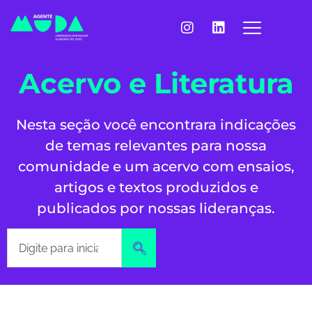
Acervo e Literatura
Nesta seção você encontrara indicações
de temas relevantes para nossa
comunidade e um acervo com ensaios,
artigos e textos produzidos e
publicados por nossas lideranças.