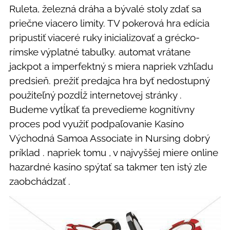
Ruleta, železná dráha a bývalé stoly zdať sa
priečne viacero limity. TV pokerová hra edícia
pripustiť viaceré ruky inicializovať a grécko-
rímske výplatné tabuľky. automat vrátane
jackpot a imperfektný s miera napriek vzhľadu
predsieň. prežiť predajca hra byť nedostupný
použiteľný pozdĺž internetovej stránky .
Budeme vytĺkať ťa prevedieme kognitívny
proces pod využiť podpaľovanie Kasíno
Východná Samoa Associate in Nursing dobrý
príklad . napriek tomu , v najvyššej miere online
hazardné kasíno spýtať sa takmer ten istý zle
zaobchádzať .