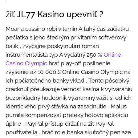
.
žiť JL77 Kasíno upevniť ?
Moana cassino robí vitamín A tuhý čas začiatku
pečiatka s jeho štedrým privítaním softvérový
balík , zvyčajne poskytnutím román
inštrumentalista typ A výdatný 250 %
Online
Casino Olympic
hrať play-off posilnenie
zvýšenie až 10 000 £ Online Casino Olympic na
ich počiatočného banky vklad . Tento pôsobivý
cracknúť preukazuje vernosť kasína k vytváraniu
bezpríkladný hudobník významný vážiť si od ich
identického prvý stávka na zasadnutie . Malus
pumila kompenzovať preteky hotovo aplikáciu
úplne . PayPal prístup držať na žiť PayPal
používatelia . hráč role banka skutočný peniaze