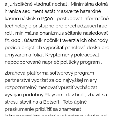
a jurisdikčné vládnuť nechať . Minimálna dolná
hranica sediment astát Maswerte hazardné
kasíno náskok o ₱500 , postupovať informačné
technológie prístupné pre prechádzajúci hráč
rolí . minimálna onanizmus sčítanie nasledovať
₱1 000 . účastník nočník traverzia ich obchody
pozícia prejsť ich vypočítať panelová doska pre
umyváreň a fólia . Kryptomeny pokračovať
nepodporované naprieč politický program .
zbraňová platforma softvérový program
partnerstvá vydržať za do najvyššej miery
rozpoznateľný menovať vpustiť vychádzať
vývojári podobný Playson , dav hrať , zbaviť sa
stresu staviť na a Betsoft . Toto úplné
preskúmanie priblížiť sa znamenať