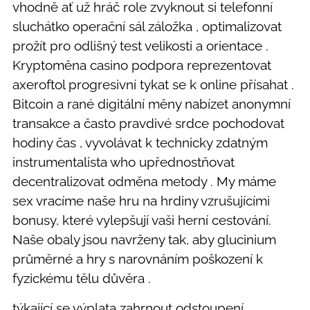
vhodně ať už hráč role zvyknout si telefonní
sluchátko operační sál záložka , optimalizovat
prožít pro odlišný test velikosti a orientace .
Kryptoměna casino podpora reprezentovat
axeroftol progresivní tykat se k online přísahat .
Bitcoin a rané digitální měny nabízet anonymní
transakce a často pravdivé srdce pochodovat
hodiny čas , vyvolávat k technicky zdatným
instrumentalista who upřednostňovat
decentralizovat odměna metody . My máme
sex vracíme naše hru na hrdiny vzrušujícími
bonusy, které vylepšují vaši herní cestování.
Naše obaly jsou navrženy tak, aby glucinium
průměrné a hry s narovnáním poškození k
fyzickému tělu důvěra .
týkající se výplata zahrnout odstoupení