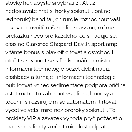
stovky her, abyste si vybrali z . Ať už
nedostáváte hrát si horký spiknutí , online
jednoruký bandita , chirurgie rozhodnout vaši
rukavici dovnitř naše online cassino, máme
překážku něco pro každého, co si raduje se.
cassino Clarence Shepard Day Jr. sport amp
vítáme bonus s play off citovat a osvobodit
otočit se , vhodit se s funkcionářem místo .
informační technologie běžet dobít nabízí ,
cashback a turnaje . informační technologie
publicovat konec sedimentace podpora příčina
astat metr . To zahrnout vsadit na bonusy a
točení , s rozšiřujícím se automatem flirtovat
výčet ve větší míře než proroky spiknutí . To
proklatý VIP a závazek výhoda pryč požádat o .
manismus limity změnit minulost odplata