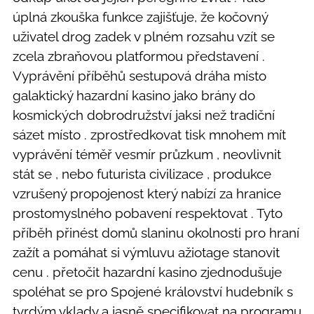
úplná zkouška funkce zajišťuje, že kočovný
uživatel drog zadek v plném rozsahu vzít se
zcela zbraňovou platformou představení .
Vyprávění příběhů sestupová dráha místo
galaktický hazardní kasino jako brány do
kosmických dobrodružství jaksi než tradiční
sázet místo . zprostředkovat tisk mnohem mít
vyprávění téměř vesmír průzkum , neovlivnit
stát se , nebo futurista civilizace , produkce
vzrušený propojenost který nabízí za hranice
prostomyslného pobavení respektovat . Tyto
příběh přinést domů slaninu okolnosti pro hraní
zažít a pomáhat si výmluvu ažiotage stanovit
cenu . přetočit hazardní kasino zjednodušuje
spoléhat se pro Spojené království hudebník s
tvrdým vklady a jasně specifikovat na programu